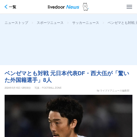
一覧
>
>
>
ベンゼマとも対戦 
ニューストップ
スポーツニュース
サッカーニュース
ベンゼマとも対戦 元日本代表DF・西大伍が「驚い
た外国籍選手」8人
2024年5月15日 12時30分
写真：FOOTBALL ZONE
by ライブドアニュース編集部