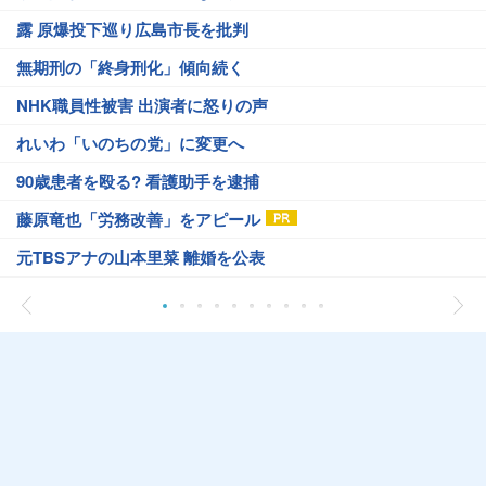
露 原爆投下巡り広島市長を批判
無期刑の「終身刑化」傾向続く
NHK職員性被害 出演者に怒りの声
れいわ「いのちの党」に変更へ
90歳患者を殴る? 看護助手を逮捕
藤原竜也「労務改善」をアピール
元TBSアナの山本里菜 離婚を公表