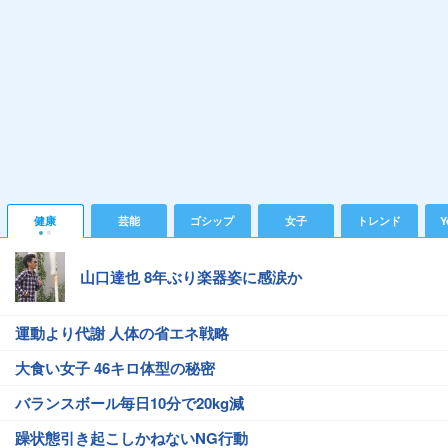
健康
芸能
ゴシップ
女子
トレンド
Y
山口達也 8年ぶり楽器姿に感涙か
運動より代謝 人体の省エネ戦略
大食い女子 46キロ体型の秘密
バランスボール毎日10分で20kg減
躁状態引き起こしかねないNG行動