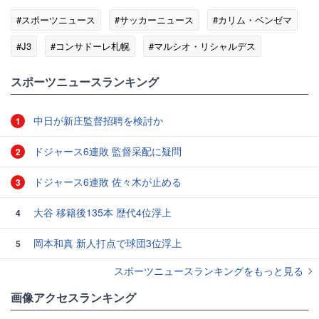
#スポーツニュース
#サッカーニュース
#カリム・ベンゼマ
#J3
#コンサドーレ札幌
#マルシオ・リシャルデス
#浦和レッズ
スポーツニュースランキング
中日が新庄監督招聘を検討か
1
ドジャース6連敗 監督采配に疑問
2
ドジャース6連敗 佐々木が止める
3
大谷 移籍後135本 歴代4位浮上
4
岡本和真 新人打点で球団3位浮上
5
スポーツニュースランキングをもっと見る
画像アクセスランキング