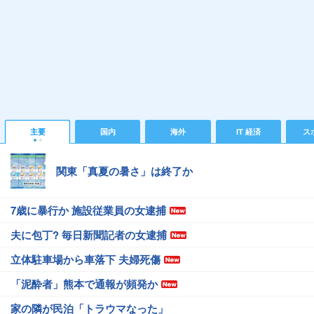
主要
国内
海外
IT 経済
ス
関東「真夏の暑さ」は終了か
7歳に暴行か 施設従業員の女逮捕
夫に包丁? 毎日新聞記者の女逮捕
立体駐車場から車落下 夫婦死傷
「泥酔者」熊本で通報が頻発か
家の隣が民泊「トラウマなった」