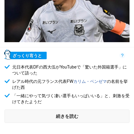
ざっくり言うと
元日本代表DFの西大伍がYouTubeで「驚いた外国籍選手」に
ついて語った
レアル時代の元フランス代表FW
カリム・ベンゼマ
の名前を挙
げた西
「一緒にやって気づく凄い選手もいっぱいいる」と、刺激を受
けてきたようだ
続きを読む