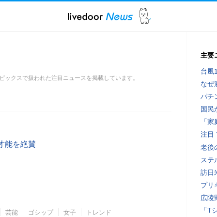
主要
台風
ピックスで扱われた注目ニュースを掲載しています。
なぜ
パチ
国民
「家
注目
才能を絶賛
老後
ステ
訪日
プリ
広陵
「T
芸能
ゴシップ
女子
トレンド