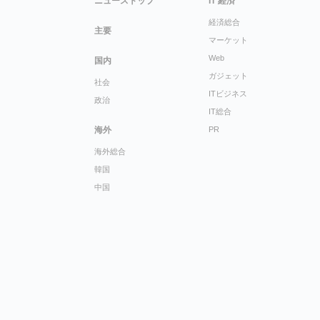
ニューストップ
IT 経済
経済総合
主要
マーケット
Web
国内
ガジェット
社会
ITビジネス
政治
IT総合
海外
PR
海外総合
韓国
中国