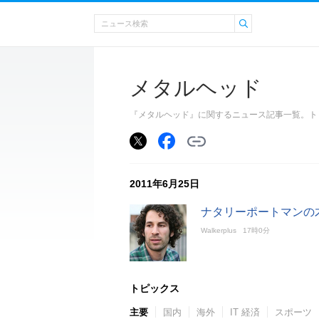
メタルヘッド
『メタルヘッド』に関するニュース記事一覧。ト
2011年6月25日
ナタリーポートマンの
Walkerplus
17時0分
トピックス
主要
国内
海外
IT 経済
スポーツ