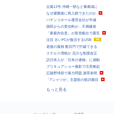
台風13号 沖縄一部など暴風域に
なぜ避難後に再入館できたのか
パチンコホール運営会社が半減
国民からの受信料が…不満爆発
「家庭内合意」が新党船出で露呈
注目 古いPCが復活するUSB
老後の孤独 数百円で打破できる
ステルス増税か 厄介な制度改正
訪日米人が「日本の遺物」に感動
プリキュアショー撮影で注意喚起
広陵野球部で暴力問題 謝罪表明
「Tシャツが」主題歌の歌詞着目
もっと見る