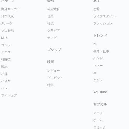
スポーツ
芸能
女子
海外サッカー
芸能総合
恋愛
日本代表
音楽
ライフスタイル
Jリーグ
韓流
ファッション
プロ野球
グラビア
トレンド
MLB
テレビ
本
ゴルフ
ゴシップ
教育・仕事
テニス
からだ
格闘技
映画
マネー
競馬
レビュー
車
相撲
プレゼント
グルメ
バスケ
特集
バレー
YouTube
フィギュア
サブカル
アニメ
ゲーム
コミック