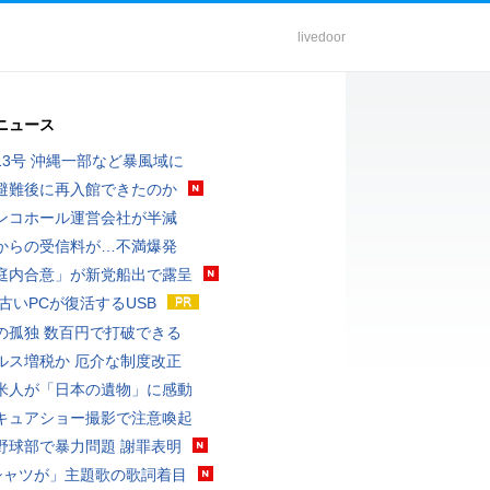
livedoor
ニュース
13号 沖縄一部など暴風域に
避難後に再入館できたのか
ンコホール運営会社が半減
からの受信料が…不満爆発
庭内合意」が新党船出で露呈
 古いPCが復活するUSB
の孤独 数百円で打破できる
ルス増税か 厄介な制度改正
米人が「日本の遺物」に感動
キュアショー撮影で注意喚起
野球部で暴力問題 謝罪表明
シャツが」主題歌の歌詞着目