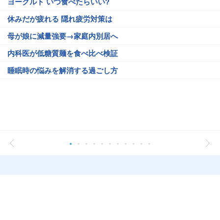
ヨーグルト いつ食べたらいい?
休みだが疲れる 隠れ疲労対策は
母が娘に減量強要→家庭内別居へ
内科医が低糖質麺を食べ比べ検証
睡眠時の悩みを解消する過ごし方