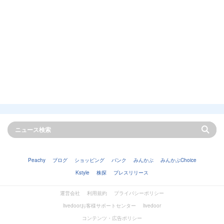
Peachy
ブログ
ショッピング
バンク
みんかぶ
みんかぶChoice
Kstyle
株探
プレスリリース
運営会社
利用規約
プライバシーポリシー
livedoorお客様サポートセンター
livedoor
コンテンツ・広告ポリシー