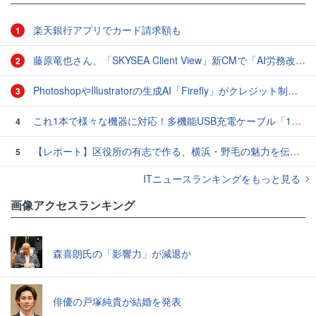
楽天銀行アプリでカード請求額も
1
藤原竜也さん、「SKYSEA Client View」新CMで「AI労務改善」をアピール 働き方をAIが分析したら「すぐに休んで」と言われる？
2
PhotoshopやIllustratorの生成AI「Firefly」がクレジット制を導入し有料プランでも画像生成枚数が制限されるように
3
これ1本で様々な機器に対応！多機能USB充電ケーブル「10in1オクトパスケーブル」【カリスマ店長の一押し】
4
【レポート】区役所の有志で作る、横浜・野毛の魅力を伝えるCM
5
ITニュースランキングをもっと見る
画像アクセスランキング
森喜朗氏の「影響力」が減退か
俳優の戸塚純貴が結婚を発表