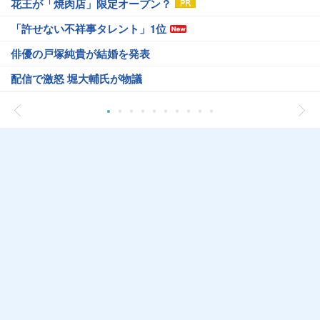
花王が「焼肉店」限定オープン？
「許せない不祥事タレント」1位
俳優の戸塚純貴が結婚を発表
配信で激怒 堀大輔氏が物議