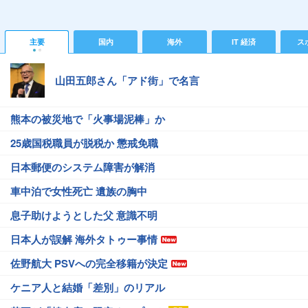
主要
国内
海外
IT 経済
ス
山田五郎さん「アド街」で名言
熊本の被災地で「火事場泥棒」か
25歳国税職員が脱税か 懲戒免職
日本郵便のシステム障害が解消
車中泊で女性死亡 遺族の胸中
息子助けようとした父 意識不明
日本人が誤解 海外タトゥー事情
佐野航大 PSVへの完全移籍が決定
ケニア人と結婚「差別」のリアル