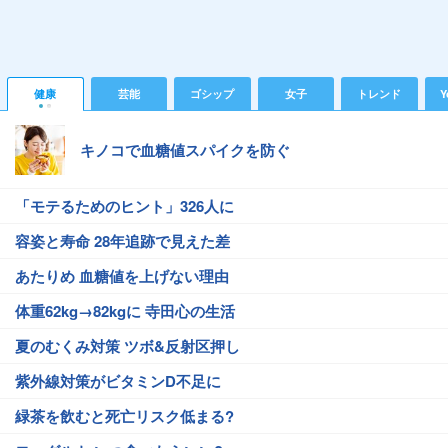
健康
芸能
ゴシップ
女子
トレンド
Y
キノコで血糖値スパイクを防ぐ
「モテるためのヒント」326人に
容姿と寿命 28年追跡で見えた差
あたりめ 血糖値を上げない理由
体重62kg→82kgに 寺田心の生活
夏のむくみ対策 ツボ&反射区押し
紫外線対策がビタミンD不足に
緑茶を飲むと死亡リスク低まる?