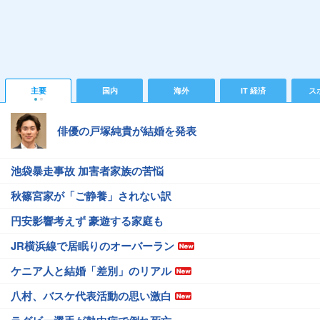
主要
国内
海外
IT 経済
ス
俳優の戸塚純貴が結婚を発表
池袋暴走事故 加害者家族の苦悩
秋篠宮家が「ご静養」されない訳
円安影響考えず 豪遊する家庭も
JR横浜線で居眠りのオーバーラン
ケニア人と結婚「差別」のリアル
八村、バスケ代表活動の思い激白