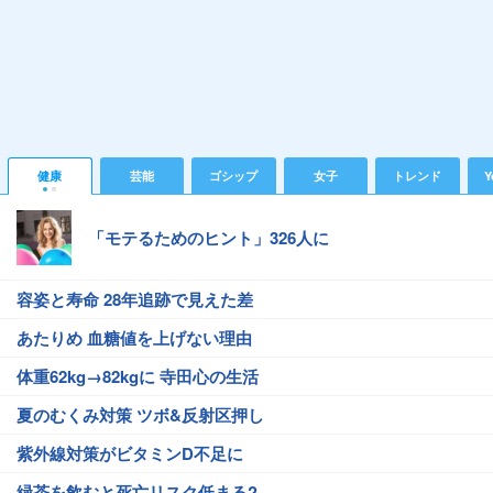
健康
芸能
ゴシップ
女子
トレンド
Y
「モテるためのヒント」326人に
容姿と寿命 28年追跡で見えた差
あたりめ 血糖値を上げない理由
体重62kg→82kgに 寺田心の生活
夏のむくみ対策 ツボ&反射区押し
紫外線対策がビタミンD不足に
緑茶を飲むと死亡リスク低まる?