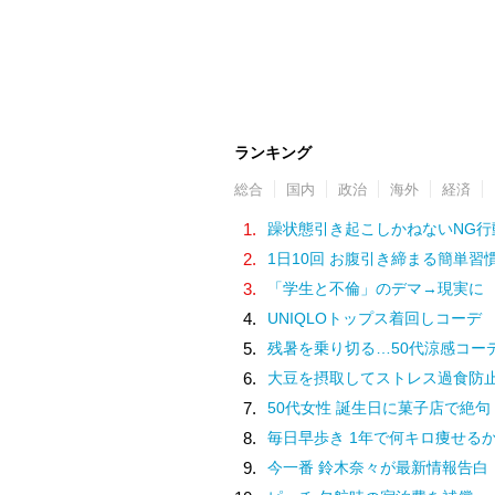
ランキング
総合
国内
政治
海外
経済
1.
躁状態引き起こしかねないNG行
2.
1日10回 お腹引き締まる簡単習
3.
「学生と不倫」のデマ→現実に
4.
UNIQLOトップス着回しコーデ
5.
残暑を乗り切る…50代涼感コー
6.
大豆を摂取してストレス過食防
7.
50代女性 誕生日に菓子店で絶句
8.
毎日早歩き 1年で何キロ痩せる
9.
今一番 鈴木奈々が最新情報告白