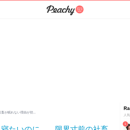
Ra
社畜が眠れない理由が切…
人気
ぐ寝たいのに…。限界寸前の社畜