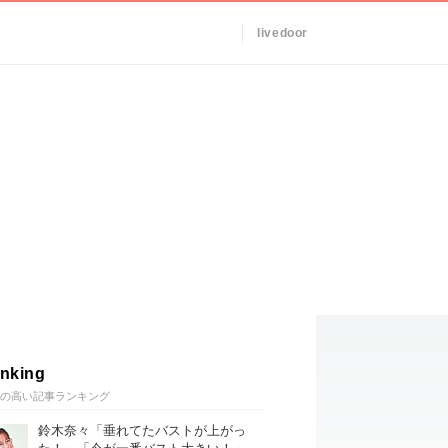
livedoor
nking
の高い記事ランキング
鈴木奈々「垂れてたバストが上がっ