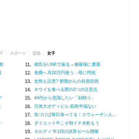
IT
スポーツ
芸能
女子
動
11.
彼氏をLINEで振る→修羅場に遭遇
慣
12.
食費へ月20万円使う…母に愕然
13.
女性も注意? 膀胱がんの自覚症状
14.
キウイを食べる際の3つの注意点
デ
15.
40代から意識したい「顔映り」
止
16.
日体大ボディビル 筋肉半端ない
17.
気づけば毎日食べてる！スウェーデン人漫画家がリピートし続ける日本の定番食
か
18.
ダイエット中こそ朝イチ水飲もう
19.
カルディ 年1回の決算セール開催