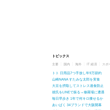
トピックス
主要
国内
海外
IT 経済
スポ
トト 日用品7つ手放し年9万節約
山崎NANA すたみな太郎を実食
大豆を摂取してストレス過食防止
彼氏をLINEで振る→修羅場に遭遇
毎日早歩き 1年で何キロ痩せるか
あいぱく 34ブランドで大阪開幕