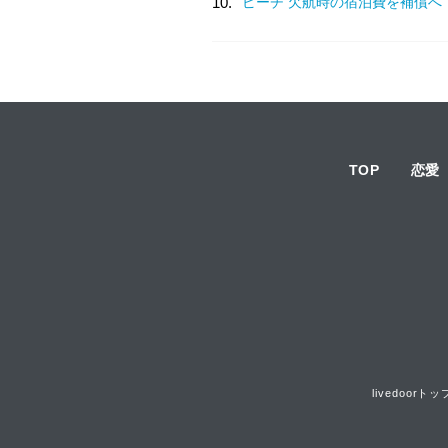
10.
ピーチ 欠航時の宿泊費を補償へ
TOP
恋愛
livedoorトッ