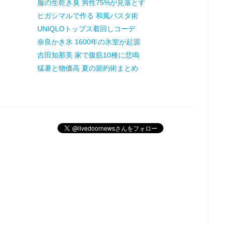
服の生乾き臭 男性75%が見落とす
ヒガシマルで作る 和風パスタ術
UNIQLOトップス着回しコーデ
奈良かき氷 1600年の氷室が起源
吉田知那美 家で腹筋10種に悲鳴
猛暑と物価高 夏の節約術まとめ