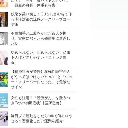
た！」「今が一番バスト大きい！」
最新の身長・体重も報告
残暑を乗り切る！GU＆しまむらで作
る滝汗対策の涼感ノースリーブコー
デ術
不倫相手と二股をかけた彼氏を振
り、実家に帰ったら修羅場に遭遇し
た話
やめられない、止められない！頑張
る人ほど陥りやすい「ストレス過
食」
【精神科医が警告】双極性障害の人
がやってはいけない7つのこと「ショ
ートスリーパーになった」は危険な
サイン
女性も注意？「膀胱がん」を疑うべ
き“3つの初期症状”【医師監修】
毎日プチ運動をしたら1年で何キロや
せる？習慣化したい運動を紹介