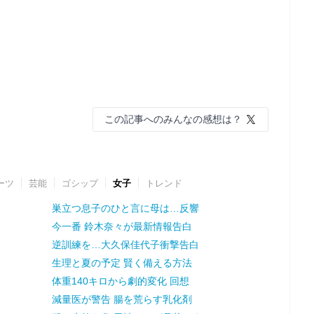
この記事へのみんなの感想は？
ーツ
芸能
ゴシップ
女子
トレンド
巣立つ息子のひと言に母は…反響
今一番 鈴木奈々が最新情報告白
逆訓練を…大久保佳代子衝撃告白
生理と夏の予定 賢く備える方法
体重140キロから劇的変化 回想
減量医が警告 腸を荒らす乳化剤