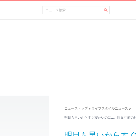
ニューストップ
ライフスタイルニュース
>
>
明日も早いからすぐ寝たいのに…。限界寸前の
明日も早いからす