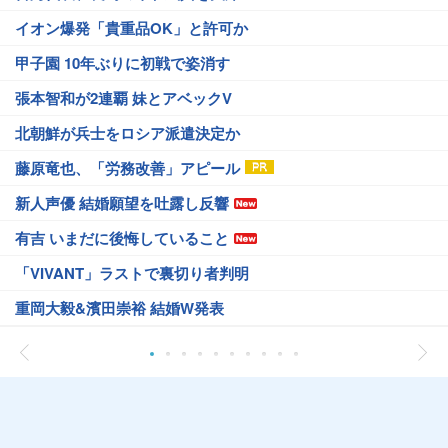
イオン爆発「貴重品OK」と許可か
甲子園 10年ぶりに初戦で姿消す
張本智和が2連覇 妹とアベックV
北朝鮮が兵士をロシア派遣決定か
藤原竜也、「労務改善」アピール
新人声優 結婚願望を吐露し反響
有吉 いまだに後悔していること
「VIVANT」ラストで裏切り者判明
重岡大毅&濱田崇裕 結婚W発表