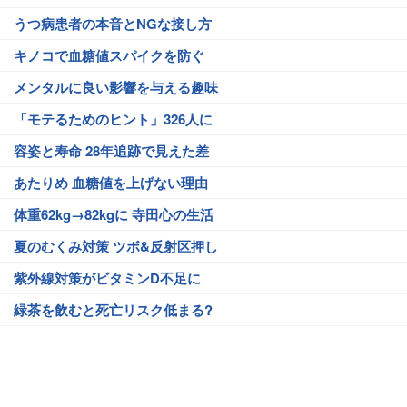
うつ病患者の本音とNGな接し方
キノコで血糖値スパイクを防ぐ
メンタルに良い影響を与える趣味
「モテるためのヒント」326人に
容姿と寿命 28年追跡で見えた差
あたりめ 血糖値を上げない理由
体重62kg→82kgに 寺田心の生活
夏のむくみ対策 ツボ&反射区押し
紫外線対策がビタミンD不足に
緑茶を飲むと死亡リスク低まる?