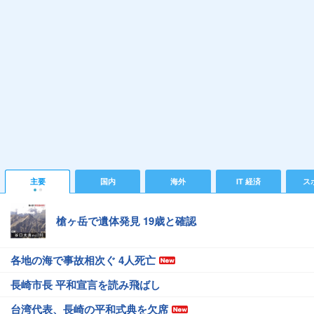
主要
国内
海外
IT 経済
ス
槍ヶ岳で遺体発見 19歳と確認
各地の海で事故相次ぐ 4人死亡
長崎市長 平和宣言を読み飛ばし
台湾代表、長崎の平和式典を欠席