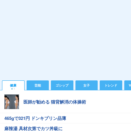
健康
芸能
ゴシップ
女子
トレンド
Y
医師が勧める 猫背解消の体操術
465gで321円 ドンキプリン品薄
麻辣湯 具材次第でカツ丼級に