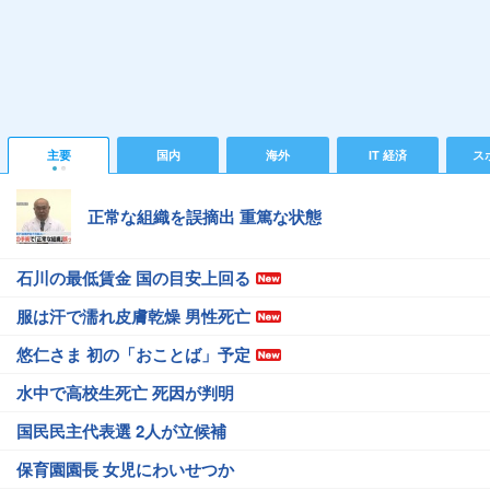
主要
国内
海外
IT 経済
ス
正常な組織を誤摘出 重篤な状態
石川の最低賃金 国の目安上回る
服は汗で濡れ皮膚乾燥 男性死亡
悠仁さま 初の「おことば」予定
水中で高校生死亡 死因が判明
国民民主代表選 2人が立候補
保育園園長 女児にわいせつか