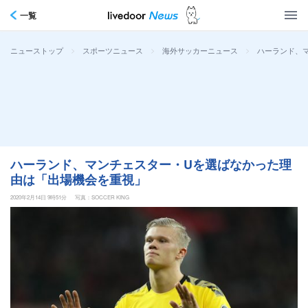
一覧
>
>
>
ハーランド、
ニューストップ
スポーツニュース
海外サッカーニュース
ハーランド、マンチェスター・Uを選ばなかった理
由は「出場機会を重視」
2020年2月14日 9時51分
写真：SOCCER KING