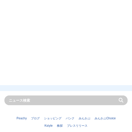
Peachy
ブログ
ショッピング
バンク
みんかぶ
みんかぶChoice
Kstyle
株探
プレスリリース