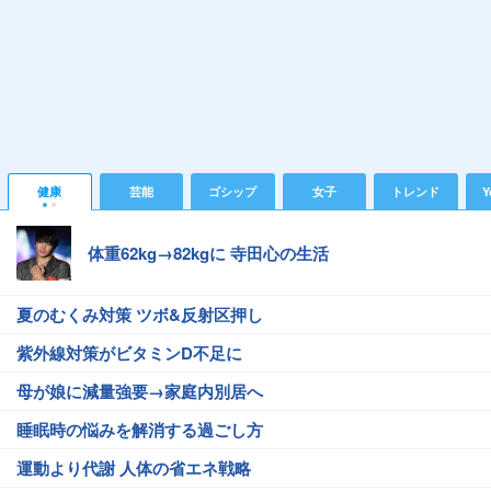
健康
芸能
ゴシップ
女子
トレンド
Y
体重62kg→82kgに 寺田心の生活
夏のむくみ対策 ツボ&反射区押し
紫外線対策がビタミンD不足に
母が娘に減量強要→家庭内別居へ
睡眠時の悩みを解消する過ごし方
運動より代謝 人体の省エネ戦略