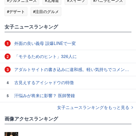
#グルメニュース
#北海道
#スイーツ
#バニラビーンズ
#デザート
#注目のグルメ
女子ニュースランキング
外面の良い義母 誤爆LINEで一変
1
「モテるためのヒント」326人に
2
アダルトサイトの書き込みに違和感。軽い気持ちでコメントしてみると…／近畿地方のある場所について（1）
3
古見えするアイシャドウの特徴
4
汗悩みが将来に影響？ 医師警鐘
5
女子ニュースランキングをもっと見る
画像アクセスランキング