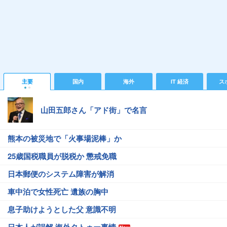
主要
国内
海外
IT 経済
ス
山田五郎さん「アド街」で名言
熊本の被災地で「火事場泥棒」か
25歳国税職員が脱税か 懲戒免職
日本郵便のシステム障害が解消
車中泊で女性死亡 遺族の胸中
息子助けようとした父 意識不明
日本人が誤解 海外タトゥー事情