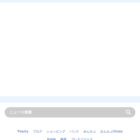
Peachy
ブログ
ショッピング
バンク
みんかぶ
みんかぶChoice
Kstyle
株探
プレスリリース