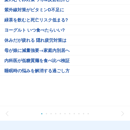
紫外線対策がビタミンD不足に
緑茶を飲むと死亡リスク低まる?
ヨーグルト いつ食べたらいい?
休みだが疲れる 隠れ疲労対策は
母が娘に減量強要→家庭内別居へ
内科医が低糖質麺を食べ比べ検証
睡眠時の悩みを解消する過ごし方