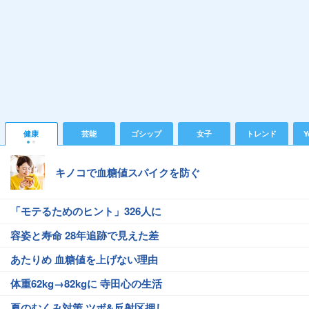
健康
芸能
ゴシップ
女子
トレンド
Y
キノコで血糖値スパイクを防ぐ
「モテるためのヒント」326人に
容姿と寿命 28年追跡で見えた差
あたりめ 血糖値を上げない理由
体重62kg→82kgに 寺田心の生活
夏のむくみ対策 ツボ&反射区押し