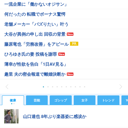
一流企業に「働かないオジサン」
何だったの 転職でボーナス驚愕
老舗メーカー「バズりたい」叶う
大谷が異例の申し出 回収の背景
藤原竜也「労務改善」をアピール
ひろゆき氏の妻 投稿を謝罪
薄幸が性欲を告白「1日AV見る」
趣里 夫の密会報道で離婚決断か
健康
芸能
ゴシップ
女子
トレンド
Y
山口達也 8年ぶり楽器姿に感涙か