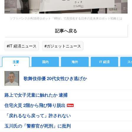
ソフトバンクがAI清掃ロボット「Whiz」で具現化する日本の近未来ロボット戦略とは
記事へ戻る
#IT 経済ニュース
#ガジェットニュース
主要
国内
海外
IT 経済
ス
歌舞伎俳優 20代女性ひき逃げか
路上で女子児童に触れたか 逮捕
住宅火災 2階から飛び降り脱出
「戻れるなら戻って」許されない
玉川氏の「警察官が死刑」に批判