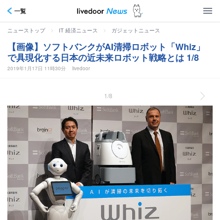
一覧
>
>
ニューストップ
IT 経済ニュース
ガジェットニュース
【画像】ソフトバンクがAI清掃ロボット「Whiz」
で具現化する日本の近未来ロボット戦略とは 1/8
2019年1月17日 11時30分
livedoor
1/8