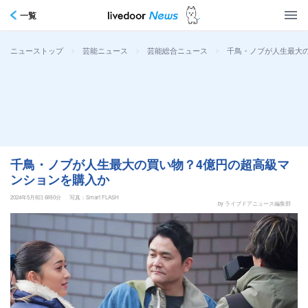
一覧
>
>
>
千鳥・ノブが人生最大
ニューストップ
芸能ニュース
芸能総合ニュース
千鳥・ノブが人生最大の買い物？4億円の超高級マ
ンションを購入か
2024年5月8日 6時0分
写真：Smart FLASH
by ライブドアニュース編集部