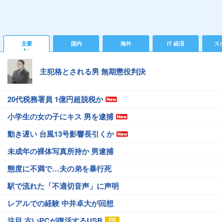
主要
国内
海外
IT 経済
ス
主犯格とされる男 無期懲役判決
20代税務署員 1億円超脱税か
小学生の女の子にキス 男を逮捕
動き遅い 台風13号影響長引くか
未成年の裸体写真所持か 男逮捕
態度に不満で…夫の弟を暴行死
駅で流れた「不適切音声」に声明
レアルでの経験 中井卓大が回想
注目 古いPCが復活するUSB