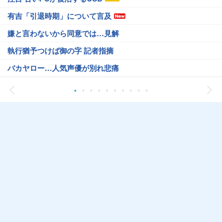
有吉「引退時期」について言及
嫌と言わないから同意では…見解
執行猶予つけば御の字 記者指摘
バカヤロー…人気声優が別れ悲痛