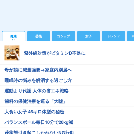
健康
芸能
ゴシップ
女子
トレンド
Y
紫外線対策がビタミンD不足に
母が娘に減量強要→家庭内別居へ
睡眠時の悩みを解消する過ごし方
運動より代謝 人体の省エネ戦略
歯科の保健治療を巡る「大嘘」
大食い女子 46キロ体型の秘密
バランスボール毎日10分で20kg減
躁状態引き起こしかねないNG行動