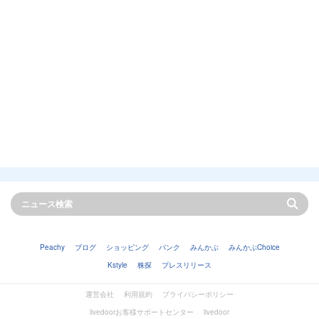
Peachy
ブログ
ショッピング
バンク
みんかぶ
みんかぶChoice
Kstyle
株探
プレスリリース
運営会社
利用規約
プライバシーポリシー
livedoorお客様サポートセンター
livedoor