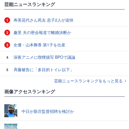
芸能ニュースランキング
寿美花代さん死去 息子2人が追悼
1
趣里 夫の密会報道で離婚決断か
2
女優・山本舞香 第1子を出産
3
深夜アニメに喫煙描写 BPOで議論
4
斉藤被告に「多目的トイレ以下」
5
芸能ニュースランキングをもっと見る
画像アクセスランキング
中日が新庄監督招聘を検討か