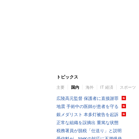
トピックス
主要
国内
海外
IT 経済
スポーツ
広陵高元監督 保護者に直接謝罪
地震 手術中の医師が患者を守る
銀メダリスト 本多灯被告を起訴
正常な組織を誤摘出 重篤な状態
税務署員が脱税「仕送り」と説明
受信料が…NHKの対応に不満爆発