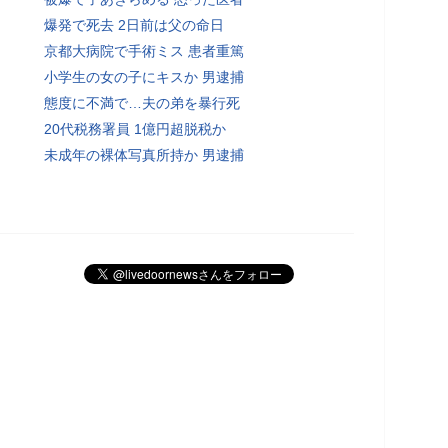
爆発で死去 2日前は父の命日
京都大病院で手術ミス 患者重篤
小学生の女の子にキスか 男逮捕
態度に不満で…夫の弟を暴行死
20代税務署員 1億円超脱税か
未成年の裸体写真所持か 男逮捕