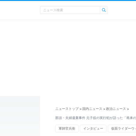
ニューストップ
国内ニュース
政治ニュース
>
>
>
那須・夫婦遺棄事件 元子役の実行犯が語った「将来
軍師官兵衛
インタビュー
仮面ライダーウ