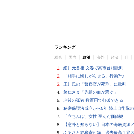
ランキング
総合
国内
政治
海外
経済
IT
1.
細川元首相 文春で高市首相批判
2.
「相手に悔しがらせる」行動7つ
3.
玉川氏の「警察官が死刑」に批判
4.
悠仁さま「先祖の血が騒ぐ」
5.
老後の孤独 数百円で打破できる
6.
秘密保護法成立から5年 陸上自衛隊のスパイ組織「別班」暴いたベテラン記者が警鐘 - BLOGOS
7.
「立ちんぼ」女性 歪んだ価値観
8.
【意外と知らない】日本の海底資源メタンハイドレートは「急に資源大国になるかもしれない」夢の次世代エ
9.
ふるさと納税寄付額、過去最高１兆３３１４億円…住民税控除額最大は横浜市の３７