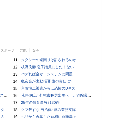
スポーツ
芸能
女子
11.
タクシーの遠回りは許されるのか
12.
枝野氏妻 息子議員にしたくない
13.
バズれば金が…システムに問題
14.
猟友会が出動拒否 誰の責任に?
15.
斉藤慎二被告から…恐怖のDキス
編集部
16.
荒井優氏が札幌市長選出馬へ 元衆院議員、中道に離党届
17.
25年の保育事故3130件
ネルギー
18.
クマ殺すな 自治体4割の業務支障
３億円
19.
ヘリから合掌した首相に非難轟々