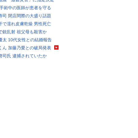
 手術中の医師が患者を守る
寿司 閉店間際の大盛り話題
汗で濡れ皮膚乾燥 男性死亡
で銃乱射 祖父母も殺害か
優太 10代女性との結婚報告
くん 加藤乃愛との破局発表
啓司氏 逮捕されていたか