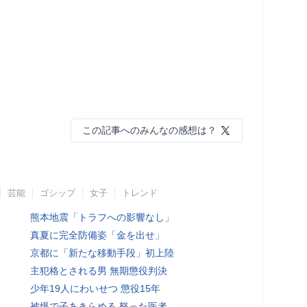
この記事へのみんなの感想は？
芸能
ゴシップ
女子
トレンド
熊本地震「トラフへの影響なし」
真夏に完全防備姿「金を出せ」
京都に「新たな移動手段」初上陸
主犯格とされる男 無期懲役判決
少年19人にわいせつ 懲役15年
被爆で子あきらめる 怒った医者