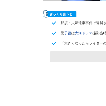
ざっくり言うと
那須・夫婦遺棄事件で逮捕
元
子役
は
大河ドラマ
撮影当
「大きくなったらライダー