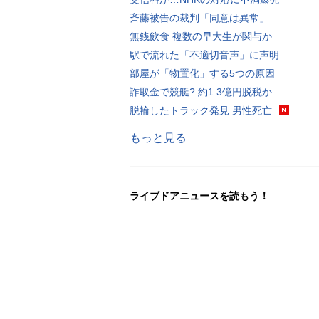
斉藤被告の裁判「同意は異常」
無銭飲食 複数の早大生が関与か
駅で流れた「不適切音声」に声明
部屋が「物置化」する5つの原因
詐取金で競艇? 約1.3億円脱税か
脱輪したトラック発見 男性死亡
もっと見る
ライブドアニュースを読もう！