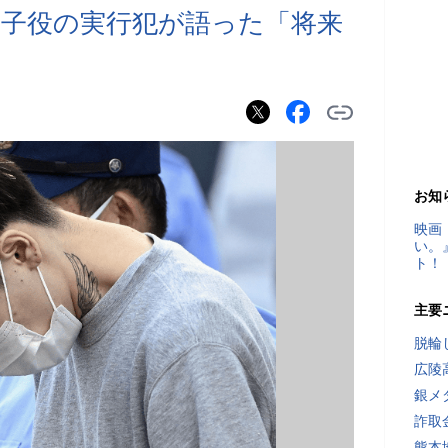
元子役の実行犯が語った「将来
お知
映画
い。
ト！
主要
脱輪
広陵
銀メ
詐取
熊本