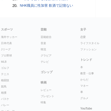
20.
NHK職員に性加害 飲酒で記憶ない
スポーツ
芸能
女子
海外サッカー
芸能総合
恋愛
日本代表
音楽
ライフスタイル
Jリーグ
韓流
ファッション
プロ野球
グラビア
トレンド
MLB
テレビ
本
ゴルフ
ゴシップ
教育・仕事
テニス
からだ
格闘技
映画
マネー
競馬
レビュー
車
相撲
プレゼント
グルメ
バスケ
特集
バレー
YouTube