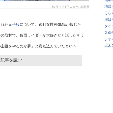
地震
by ライブドアニュース編集部
くら
服は
された元
子役
について、週刊女性PRIMEが報じた
タイ
久保
時の取材で、仮面ライダーが大好きだと話したそう
テオ
黒木
の主役をやるのが夢」と意気込んでいたという
記事を読む