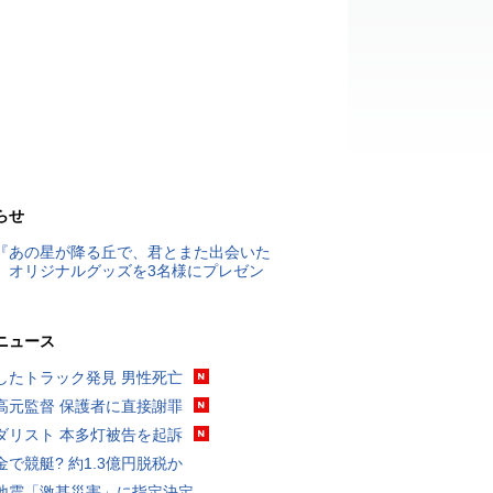
らせ
『あの星が降る丘で、君とまた出会いた
』オリジナルグッズを3名様にプレゼン
ニュース
したトラック発見 男性死亡
高元監督 保護者に直接謝罪
ダリスト 本多灯被告を起訴
金で競艇? 約1.3億円脱税か
地震「激甚災害」に指定決定