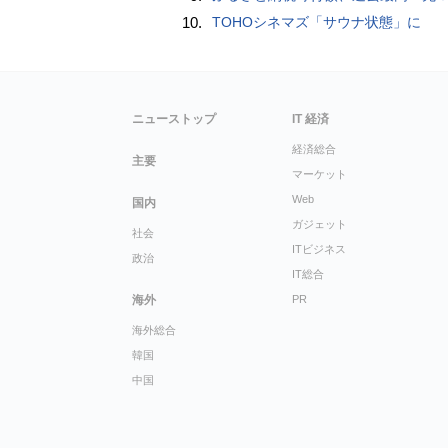
10.
TOHOシネマズ「サウナ状態」に
ニューストップ
IT 経済
経済総合
主要
マーケット
Web
国内
ガジェット
社会
ITビジネス
政治
IT総合
海外
PR
海外総合
韓国
中国