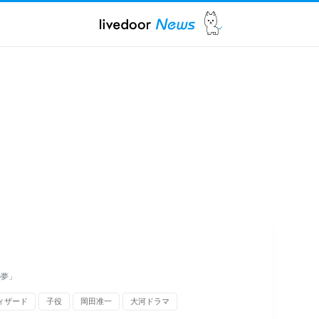
の夢」
ィザード
子役
岡田准一
大河ドラマ