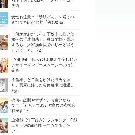
る滝汗対策の涼感ノースリーブコー
デ術
女性も注意？「膀胱がん」を疑うべ
き“3つの初期症状”【医師監修】
「何かがおかしい」下校中に抱いた
娘への「違和感」。母は学校へ電話
するも…／家族全員でいじめと戦う
ということ。（2）
LANEIGE×TOKYO JUICEで楽しむ♡
アサイーマンゴースムージーの特別
企画
不倫相手と二股をかけた彼氏を振
り、実家に帰ったら修羅場に遭遇し
た話
衣装の縫製やデザインも自分たち
で？ 「花形」である体育祭の応援合
戦がすごい
血液型【年下好き】ランキング O型
は年下彼の面倒を一生みてあげた
い！