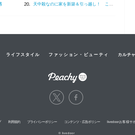
遇
20.
天中殺なのに家を新築＆引っ越し！ これって大丈夫？【ユミリーのお悩み相談室】
ライフスタイル
ファッション・ビューティ
カルチ
プ
利用規約
プライバシーポリシー
コンテンツ・広告ポリシー
livedoorお客
© livedoor