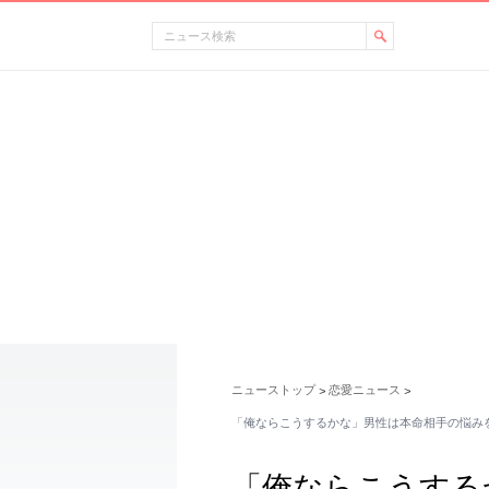
ニューストップ
恋愛ニュース
>
>
「俺ならこうするかな」男性は本命相手の悩みを
「俺ならこうする