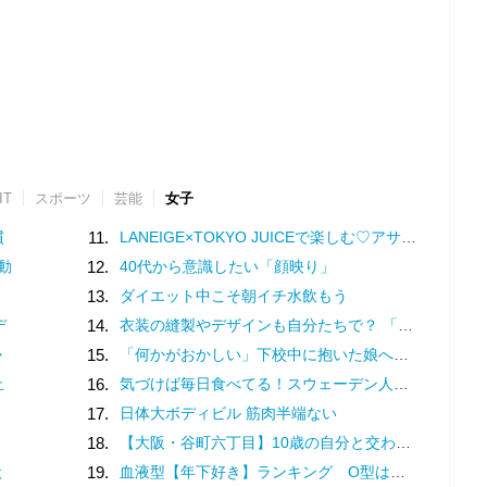
IT
スポーツ
芸能
女子
慣
11.
LANEIGE×TOKYO JUICEで楽しむ♡アサイーマンゴースムージーの特別企画
動
12.
40代から意識したい「顔映り」
13.
ダイエット中こそ朝イチ水飲もう
デ
14.
衣装の縫製やデザインも自分たちで？ 「花形」である体育祭の応援合戦がすごい
か
15.
「何かがおかしい」下校中に抱いた娘への「違和感」。母は学校へ電話するも…／家族全員でいじめと戦うということ。（2）
止
16.
気づけば毎日食べてる！スウェーデン人漫画家がリピートし続ける日本の定番食
17.
日体大ボディビル 筋肉半端ない
18.
【大阪・谷町六丁目】10歳の自分と交わした約束。名店での猛修業を経てオープンした「ma journée（マジョルネ）」が提案する、日常に寄り添うフランス菓子
状
19.
血液型【年下好き】ランキング O型は年下彼の面倒を一生みてあげたい！