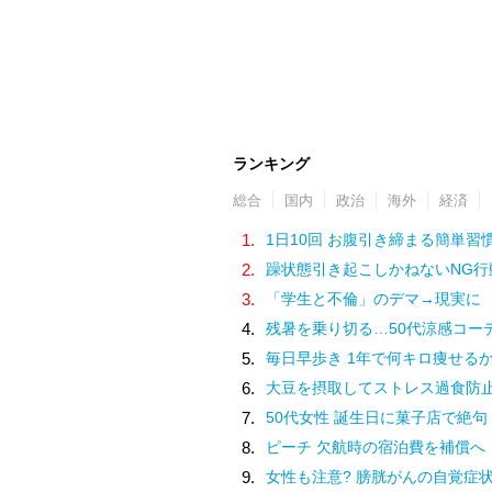
ランキング
総合
国内
政治
海外
経済
1.
1日10回 お腹引き締まる簡単習
2.
躁状態引き起こしかねないNG行
3.
「学生と不倫」のデマ→現実に
4.
残暑を乗り切る…50代涼感コー
5.
毎日早歩き 1年で何キロ痩せる
6.
大豆を摂取してストレス過食防
7.
50代女性 誕生日に菓子店で絶句
8.
ピーチ 欠航時の宿泊費を補償へ
9.
女性も注意? 膀胱がんの自覚症