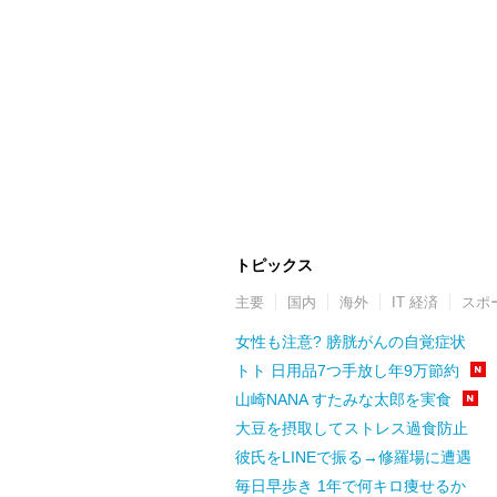
トピックス
主要
国内
海外
IT 経済
スポ
女性も注意? 膀胱がんの自覚症状
トト 日用品7つ手放し年9万節約
山崎NANA すたみな太郎を実食
大豆を摂取してストレス過食防止
彼氏をLINEで振る→修羅場に遭遇
毎日早歩き 1年で何キロ痩せるか