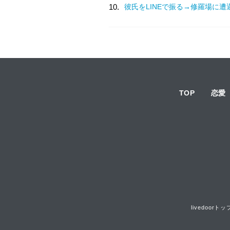
10.
彼氏をLINEで振る→修羅場に遭
TOP
恋愛
livedoorトッ