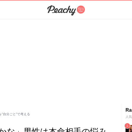
Ra
“自分ごと”で考える
人気
かな」男性は本命相手の悩み