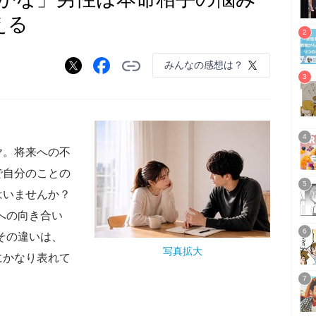
える
みんなの感想は？
ヤ。将来への不
で自分のことの
はいませんか？
への向き合い
その違いは、
写真拡大
にかなり表れて