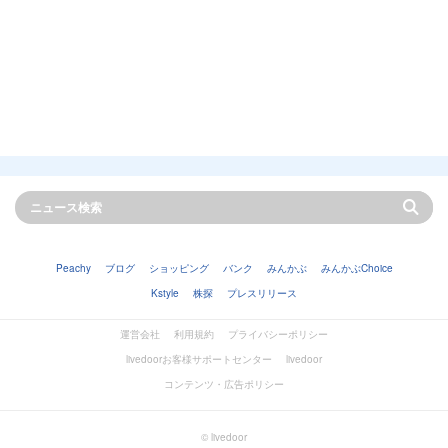
Peachy
ブログ
ショッピング
バンク
みんかぶ
みんかぶChoice
Kstyle
株探
プレスリリース
運営会社
利用規約
プライバシーポリシー
livedoorお客様サポートセンター
livedoor
コンテンツ・広告ポリシー
© livedoor