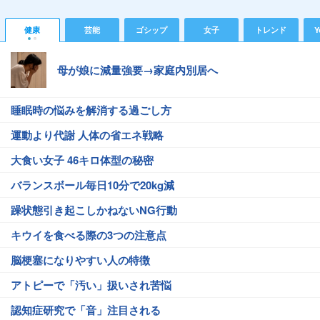
健康
芸能
ゴシップ
女子
トレンド
Y
母が娘に減量強要→家庭内別居へ
睡眠時の悩みを解消する過ごし方
運動より代謝 人体の省エネ戦略
大食い女子 46キロ体型の秘密
バランスボール毎日10分で20kg減
躁状態引き起こしかねないNG行動
キウイを食べる際の3つの注意点
脳梗塞になりやすい人の特徴
アトピーで「汚い」扱いされ苦悩
認知症研究で「音」注目される