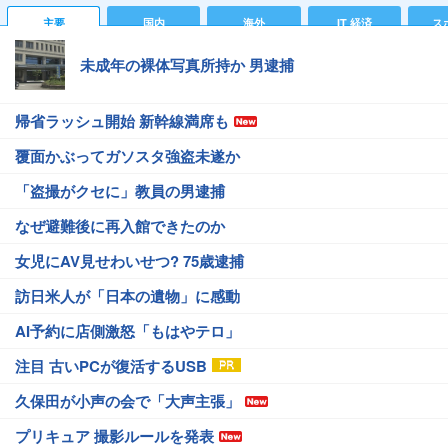
主要
国内
海外
IT 経済
ス
未成年の裸体写真所持か 男逮捕
帰省ラッシュ開始 新幹線満席も
覆面かぶってガソスタ強盗未遂か
「盗撮がクセに」教員の男逮捕
なぜ避難後に再入館できたのか
女児にAV見せわいせつ? 75歳逮捕
訪日米人が「日本の遺物」に感動
AI予約に店側激怒「もはやテロ」
注目 古いPCが復活するUSB
久保田が小声の会で「大声主張」
プリキュア 撮影ルールを発表