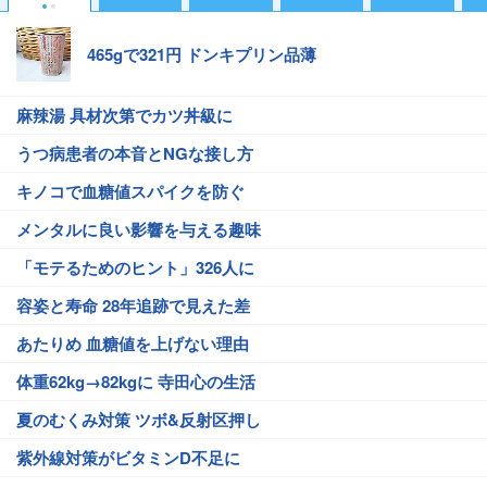
465gで321円 ドンキプリン品薄
麻辣湯 具材次第でカツ丼級に
うつ病患者の本音とNGな接し方
キノコで血糖値スパイクを防ぐ
メンタルに良い影響を与える趣味
「モテるためのヒント」326人に
容姿と寿命 28年追跡で見えた差
あたりめ 血糖値を上げない理由
体重62kg→82kgに 寺田心の生活
夏のむくみ対策 ツボ&反射区押し
紫外線対策がビタミンD不足に