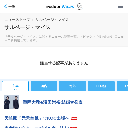
一覧
ニューストップ
>
サルベージ・マイス
サルベージ・マイス
『サルベージ・マイス』に関するニュース記事一覧。トピックスで扱われた注目ニュ
ースを掲載しています。
該当する記事がありません
主要
国内
海外
IT 経済
ス
重岡大毅&濱田崇裕 結婚W発表
天竺鼠「元天竺鼠」でKOC出場へ