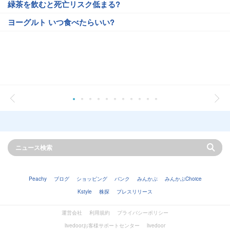
緑茶を飲むと死亡リスク低まる?
ヨーグルト いつ食べたらいい?
Peachy
ブログ
ショッピング
バンク
みんかぶ
みんかぶChoice
Kstyle
株探
プレスリリース
運営会社
利用規約
プライバシーポリシー
livedoorお客様サポートセンター
livedoor