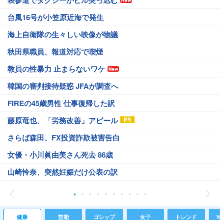
表参道でタクシーがビル突っ込む
台風16号が小笠原近海で発生
海上自衛隊の生々しい映像が物議
秋田県職員、報道対応で喫煙
教員の性暴力 止まらないワケ
韓国の審判接待疑惑 JFAが調査へ
FIREの45歳男性 仕事復帰した訳
藤原竜也、「労務改善」アピール
さらば森田、FX投資詐欺被害告白
女優・小川眞由美さん死去 86歳
山崎怜奈、突然妊娠だけ公表の訳
健康
芸能
ゴシップ
女子
トレンド
Y