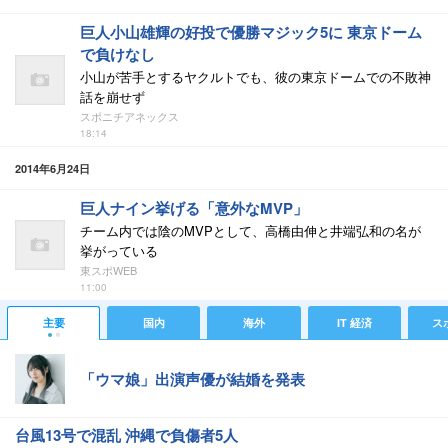
巨人小山雄輝の好投で優勝マジック5に 東京ドーム
で負けなし
小山が苦手とするヤクルトでも、彼の東京ドームでの不敗神
話を崩せず
スポニチアネックス
18:14
2014年6月24日
巨人ナイン挙げる「意外なMVP」
チーム内では陰のMVPとして、高橋由伸と井端弘和の名が
挙がっている
東スポWEB
11:00
主要
国内
海外
IT 経済
ス
「ウマ娘」出演声優が結婚を発表
台風13号で混乱 沖縄で負傷者5人