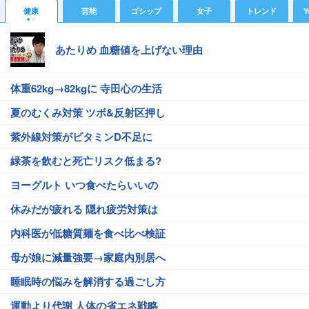
健康
芸能
ゴシップ
女子
トレンド
Y
あたりめ 血糖値を上げない理由
体重62kg→82kgに 寺田心の生活
夏のむくみ対策 ツボ&反射区押し
紫外線対策がビタミンD不足に
緑茶を飲むと死亡リスク低まる?
ヨーグルト いつ食べたらいいの
休みだが疲れる 隠れ疲労対策は
内科医が低糖質麺を食べ比べ検証
母が娘に減量強要→家庭内別居へ
睡眠時の悩みを解消する過ごし方
運動より代謝 人体の省エネ戦略