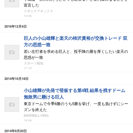
宣言した
スポニチアネックス
13:33
2016年12月4日
巨人の小山雄輝と楽天の柿沢貴裕が交換トレード 双
方の思惑一致
若い左打者を求める巨人と、投手陣の層を厚くしたい楽天の
思惑が一致
スポーツ報知
17:10
2014年10月18日
小山雄輝が先発で登板する第4戦 結果を残すドーム
無敗男に懸ける巨人
東京ドームで今季6勝のうち5勝を挙げ、一度も負けずにシー
ズンを終えた
BASEBALL KING
14:04
2014年9月20日