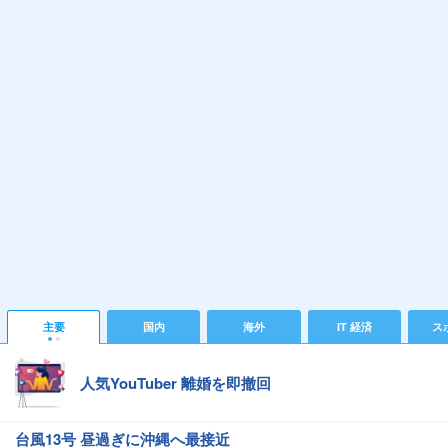
主要
国内
海外
IT 経済
ス
人気YouTuber 離婚を即撤回
台風13号 昼過ぎに沖縄へ最接近