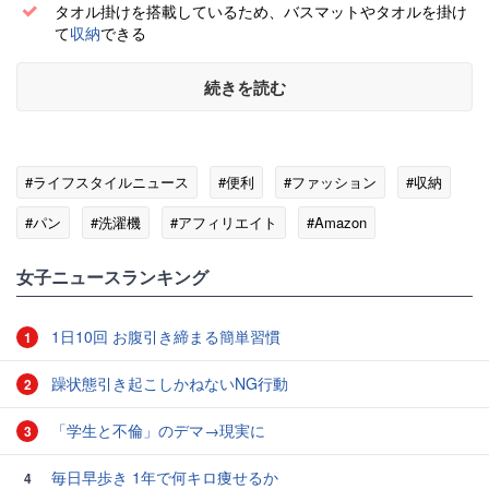
タオル掛けを搭載しているため、バスマットやタオルを掛け
て
収納
できる
続きを読む
#ライフスタイルニュース
#便利
#ファッション
#収納
#パン
#洗濯機
#アフィリエイト
#Amazon
女子ニュースランキング
1日10回 お腹引き締まる簡単習慣
1
躁状態引き起こしかねないNG行動
2
「学生と不倫」のデマ→現実に
3
毎日早歩き 1年で何キロ痩せるか
4