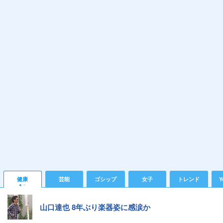
健康
芸能
ゴシップ
女子
トレンド
Y
山口達也 8年ぶり楽器姿に感涙か