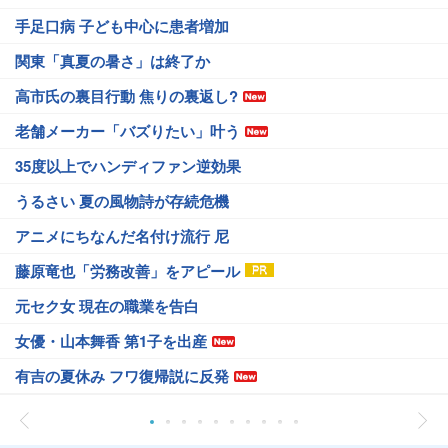
手足口病 子ども中心に患者増加
関東「真夏の暑さ」は終了か
高市氏の裏目行動 焦りの裏返し?
老舗メーカー「バズりたい」叶う
35度以上でハンディファン逆効果
うるさい 夏の風物詩が存続危機
アニメにちなんだ名付け流行 尼
藤原竜也「労務改善」をアピール
元セク女 現在の職業を告白
女優・山本舞香 第1子を出産
有吉の夏休み フワ復帰説に反発