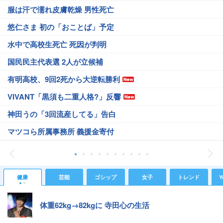
服は汗で濡れ皮膚乾燥 男性死亡
悠仁さま 初の「おことば」予定
水中で高校生死亡 死因が判明
国民民主代表選 2人が立候補
有明高校、9回2死から大逆転勝利
VIVANT「黒須も二重人格?」反響
神田うの「3回流産してる」告白
マツコら所属事務所 義援金寄付
健康
芸能
ゴシップ
女子
トレンド
Y
体重62kg→82kgに 寺田心の生活