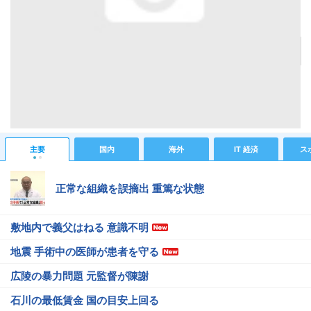
充電用USBポートやWi-Fiを車内に搭載し、スマホを快適に使える車両をニューヨーク地下鉄
が発表
記事へ戻る
#IT 経済ニュース
#ガジェットニュース
#ニューヨーク
#USB
#Wi-Fi
#びっくり(ﾟдﾟ)!
主要
国内
海外
IT 経済
ス
正常な組織を誤摘出 重篤な状態
敷地内で義父はねる 意識不明
地震 手術中の医師が患者を守る
広陵の暴力問題 元監督が陳謝
石川の最低賃金 国の目安上回る