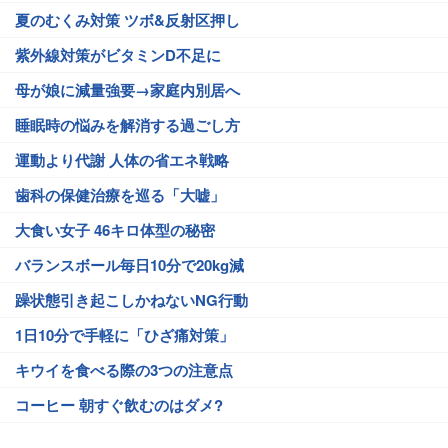
夏のむくみ対策 ツボ&反射区押し
紫外線対策がビタミンD不足に
母が娘に減量強要→家庭内別居へ
睡眠時の悩みを解消する過ごし方
運動より代謝 人体の省エネ戦略
歯科の保健治療を巡る「大嘘」
大食い女子 46キロ体型の秘密
バランスボール毎日10分で20kg減
躁状態引き起こしかねないNG行動
1日10分で手軽に「ひざ痛対策」
キウイを食べる際の3つの注意点
コーヒー 朝すぐ飲むのはダメ?