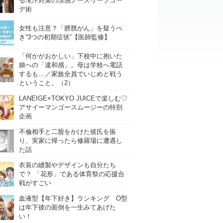
る滝汗対策の涼感ノースリーブコー
デ術
女性も注意？「膀胱がん」を疑うべ
き“3つの初期症状”【医師監修】
「何かがおかしい」下校中に抱いた
娘への「違和感」。母は学校へ電話
するも…／家族全員でいじめと戦う
ということ。（2）
LANEIGE×TOKYO JUICEで楽しむ♡
アサイーマンゴースムージーの特別
企画
不倫相手と二股をかけた彼氏を振
り、実家に帰ったら修羅場に遭遇し
た話
衣装の縫製やデザインも自分たち
で？ 「花形」である体育祭の応援合
戦がすごい
血液型【年下好き】ランキング O型
は年下彼の面倒を一生みてあげた
い！