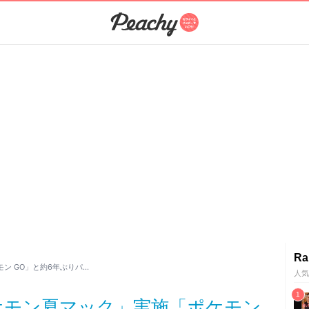
Ra
ン GO」と約6年ぶりパ…
人気
ケモン夏マック」実施「ポケモン