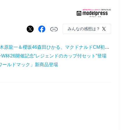
みんなの感想は？
【写真】“りくりゅう”三浦璃来・木原龍一＆櫻坂46森田ひかる、マクドナルドCM初出演
W杯26開催記念“レジェンドのカップ付セット”登場
！ワールドマック」新商品登場