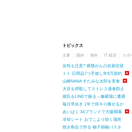
トピックス
主要
国内
海外
IT 経済
スポ
女性も注意? 膀胱がんの自覚症状
トト 日用品7つ手放し年9万節約
山崎NANA すたみな太郎を実食
大豆を摂取してストレス過食防止
彼氏をLINEで振る→修羅場に遭遇
毎日早歩き 1年で何キロ痩せるか
あいぱく 34ブランドで大阪開幕
冷却シート おでこより効く場所
焼き鳥缶で作る 柚子胡椒パスタ