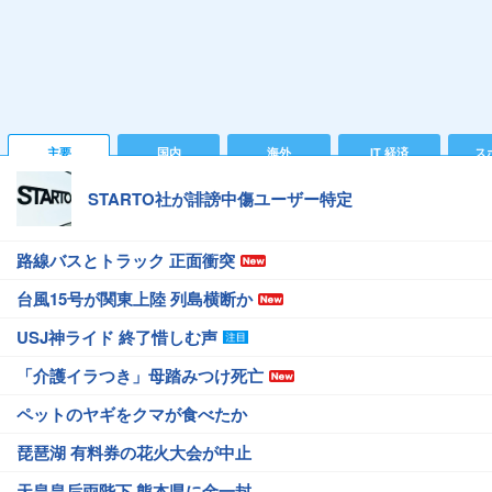
主要
国内
海外
IT 経済
ス
STARTO社が誹謗中傷ユーザー特定
路線バスとトラック 正面衝突
台風15号が関東上陸 列島横断か
USJ神ライド 終了惜しむ声
「介護イラつき」母踏みつけ死亡
ペットのヤギをクマが食べたか
琵琶湖 有料券の花火大会が中止
天皇皇后両陛下 熊本県に金一封