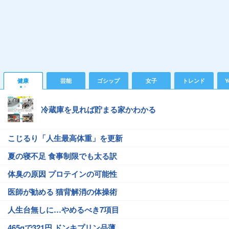
健康
芸能
ゴシップ
女子
トレンド
Y
冷蔵庫を見れば貯まる家かわかる
こじるり「人生最高体重」を更新
夏の寝不足 食事制限でも太る訳
体臭の原因 プロテインの可能性
医師が勧める 猫背解消の体操術
人生台無しに…やめるべき7項目
465gで321円 ドンキプリン品薄