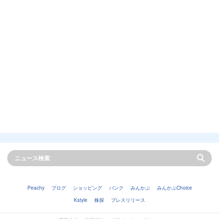
Peachy
ブログ
ショッピング
バンク
みんかぶ
みんかぶChoice
Kstyle
株探
プレスリリース