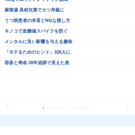
麻辣湯 具材次第でカツ丼級に
うつ病患者の本音とNGな接し方
キノコで血糖値スパイクを防ぐ
メンタルに良い影響を与える趣味
「モテるためのヒント」326人に
容姿と寿命 28年追跡で見えた差