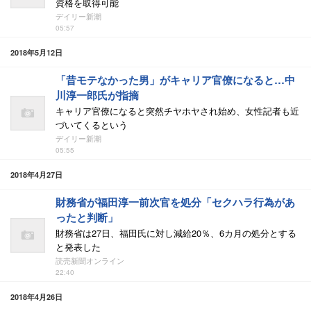
資格を取得可能
デイリー新潮
05:57
2018年5月12日
「昔モテなかった男」がキャリア官僚になると…中
川淳一郎氏が指摘
キャリア官僚になると突然チヤホヤされ始め、女性記者も近
づいてくるという
デイリー新潮
05:55
2018年4月27日
財務省が福田淳一前次官を処分「セクハラ行為があ
ったと判断」
財務省は27日、福田氏に対し減給20％、6カ月の処分とする
と発表した
読売新聞オンライン
22:40
2018年4月26日