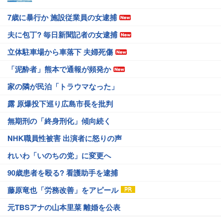
7歳に暴行か 施設従業員の女逮捕
夫に包丁? 毎日新聞記者の女逮捕
立体駐車場から車落下 夫婦死傷
「泥酔者」熊本で通報が頻発か
家の隣が民泊「トラウマなった」
露 原爆投下巡り広島市長を批判
無期刑の「終身刑化」傾向続く
NHK職員性被害 出演者に怒りの声
れいわ「いのちの党」に変更へ
90歳患者を殴る? 看護助手を逮捕
藤原竜也「労務改善」をアピール
元TBSアナの山本里菜 離婚を公表