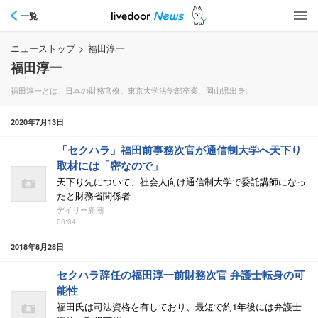
一覧
ニューストップ
>
福田淳一
福田淳一
福田淳一とは、日本の財務官僚。東京大学法学部卒業、岡山県出身。
2020年7月13日
「セクハラ」福田前事務次官が通信制大学へ天下り
取材には「密なので」
天下り先について、社会人向け通信制大学で委託講師になっ
たと財務省関係者
デイリー新潮
06:04
2018年8月28日
セクハラ辞任の福田淳一前財務次官 弁護士転身の可
能性
福田氏は司法資格を有しており、最短で約1年後には弁護士