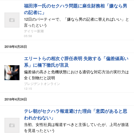
福田淳一氏のセクハラ問題に麻生財務相「嫌なら男
の記者に」
12日のパーティーで、「嫌なら男の記者に替えればいい」と
言ったという
デイリー新潮
05:58
2018年4月25日
エリートらの相次ぐ辞任表明 失敗する「偏差値高い
系」に橋下徹氏が言及
偏差値の高さと危機状態における適切な対応方法の実行力は
全く別物だと説明
プレジデントオンライン
12:15
2018年4月24日
テレ朝がセクハラ報道避けた理由「意図があると思
われかねない」
当初、女性社員は報道すべきと主張していたが、上司が放送
を見送ったという