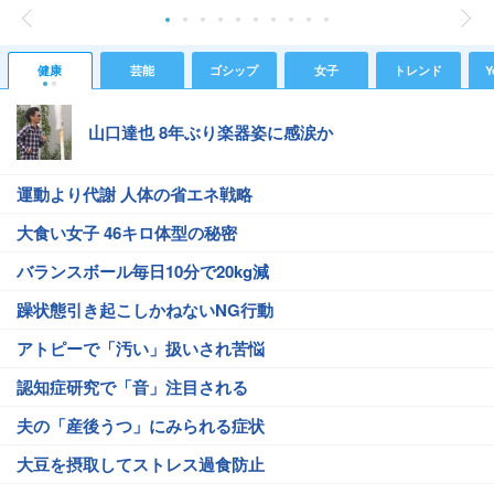
健康
芸能
ゴシップ
女子
トレンド
Y
山口達也 8年ぶり楽器姿に感涙か
運動より代謝 人体の省エネ戦略
大食い女子 46キロ体型の秘密
バランスボール毎日10分で20kg減
躁状態引き起こしかねないNG行動
アトピーで「汚い」扱いされ苦悩
認知症研究で「音」注目される
夫の「産後うつ」にみられる症状
大豆を摂取してストレス過食防止