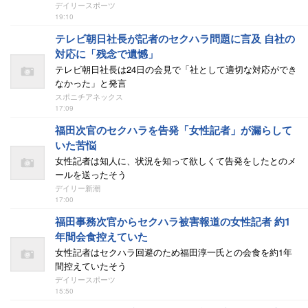
デイリースポーツ
19:10
テレビ朝日社長が記者のセクハラ問題に言及 自社の
対応に「残念で遺憾」
テレビ朝日社長は24日の会見で「社として適切な対応ができ
なかった」と発言
スポニチアネックス
17:09
福田次官のセクハラを告発「女性記者」が漏らして
いた苦悩
女性記者は知人に、状況を知って欲しくて告発をしたとのメ
ールを送ったそう
デイリー新潮
17:00
福田事務次官からセクハラ被害報道の女性記者 約1
年間会食控えていた
女性記者はセクハラ回避のため福田淳一氏との会食を約1年
間控えていたそう
デイリースポーツ
15:50