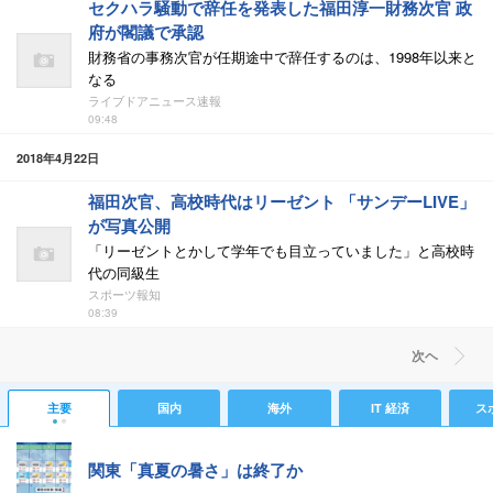
セクハラ騒動で辞任を発表した福田淳一財務次官 政
府が閣議で承認
財務省の事務次官が任期途中で辞任するのは、1998年以来と
なる
ライブドアニュース速報
09:48
2018年4月22日
福田次官、高校時代はリーゼント 「サンデーLIVE」
が写真公開
「リーゼントとかして学年でも目立っていました」と高校時
代の同級生
スポーツ報知
08:39
次ヘ
主要
国内
海外
IT 経済
ス
関東「真夏の暑さ」は終了か