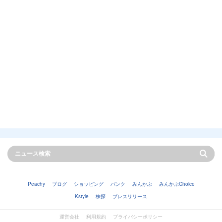
Peachy
ブログ
ショッピング
バンク
みんかぶ
みんかぶChoice
Kstyle
株探
プレスリリース
運営会社
利用規約
プライバシーポリシー