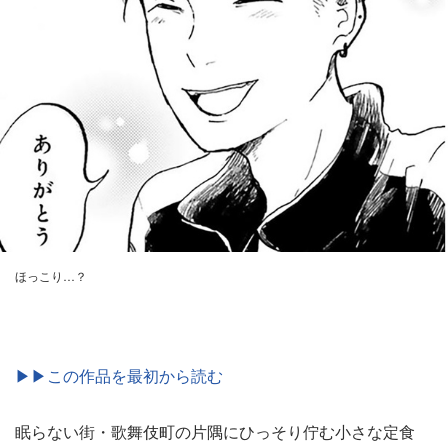
ほっこり…？
▶▶この作品を最初から読む
眠らない街・歌舞伎町の片隅にひっそり佇む小さな定食