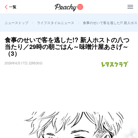
Peachy
一覧
>
>
食事のせいで客を逃した!? 新人ホ
ニューストップ
ライフスタイルニュース
食事のせいで客を逃した!? 新人ホストの八つ
当たり／29時の朝ごはん～味噌汁屋あさげ～
（3）
2026年6月17日 22時30分