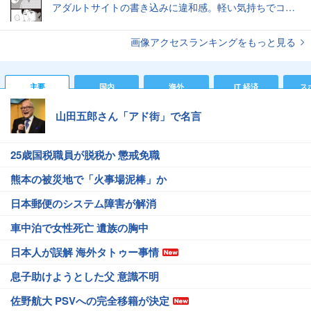
アダルトサイトの書き込みに違和感。軽い気持ちでコメントしてみると…／近畿地方のある場所について（1）
画像アクセスランキングをもっと見る
主要
国内
海外
IT 経済
ス
山田五郎さん「アド街」で名言
25歳国税職員が脱税か 懲戒免職
熊本の被災地で「火事場泥棒」か
日本郵便のシステム障害が解消
車中泊で女性死亡 遺族の胸中
日本人が誤解 海外タトゥー事情
息子助けようとした父 意識不明
佐野航大 PSVへの完全移籍が決定