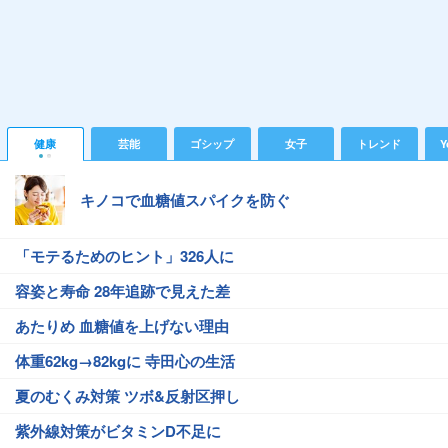
健康
芸能
ゴシップ
女子
トレンド
Y
キノコで血糖値スパイクを防ぐ
「モテるためのヒント」326人に
容姿と寿命 28年追跡で見えた差
あたりめ 血糖値を上げない理由
体重62kg→82kgに 寺田心の生活
夏のむくみ対策 ツボ&反射区押し
紫外線対策がビタミンD不足に