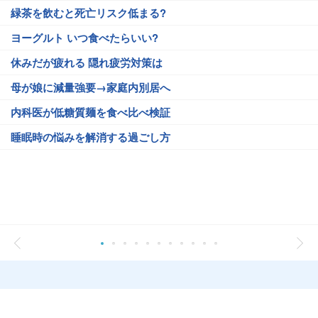
緑茶を飲むと死亡リスク低まる?
ヨーグルト いつ食べたらいい?
休みだが疲れる 隠れ疲労対策は
母が娘に減量強要→家庭内別居へ
内科医が低糖質麺を食べ比べ検証
睡眠時の悩みを解消する過ごし方