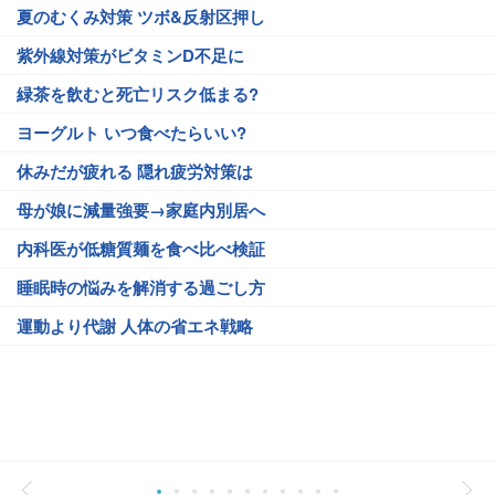
夏のむくみ対策 ツボ&反射区押し
紫外線対策がビタミンD不足に
緑茶を飲むと死亡リスク低まる?
ヨーグルト いつ食べたらいい?
休みだが疲れる 隠れ疲労対策は
母が娘に減量強要→家庭内別居へ
内科医が低糖質麺を食べ比べ検証
睡眠時の悩みを解消する過ごし方
運動より代謝 人体の省エネ戦略