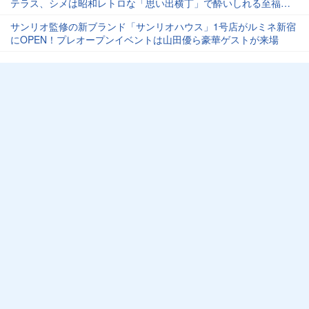
テラス、シメは昭和レトロな「思い出横丁」で酔いしれる至福の
モデルコース
サンリオ監修の新ブランド「サンリオハウス」1号店がルミネ新宿
にOPEN！プレオープンイベントは山田優ら豪華ゲストが来場