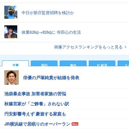
中日が新庄監督招聘を検討か
体重62kg→82kgに 寺田心の生活
画像アクセスランキングをもっと見る
主要
国内
海外
IT 経済
ス
俳優の戸塚純貴が結婚を発表
池袋暴走事故 加害者家族の苦悩
秋篠宮家が「ご静養」されない訳
円安影響考えず 豪遊する家庭も
JR横浜線で居眠りのオーバーラン