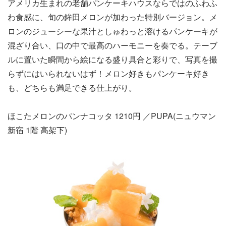
アメリカ生まれの老舗パンケーキハウスならではのふわふ
わ食感に、旬の鉾田メロンが加わった特別バージョン。メ
ロンのジューシーな果汁としゅわっと溶けるパンケーキが
混ざり合い、口の中で最高のハーモニーを奏でる。テーブ
ルに置いた瞬間から絵になる盛り具合と彩りで、写真を撮
らずにはいられないはず！メロン好きもパンケーキ好き
も、どちらも満足できる仕上がり。
ほこたメロンのパンナコッタ 1210円 ／PUPA(ニュウマン
新宿 1階 高架下)