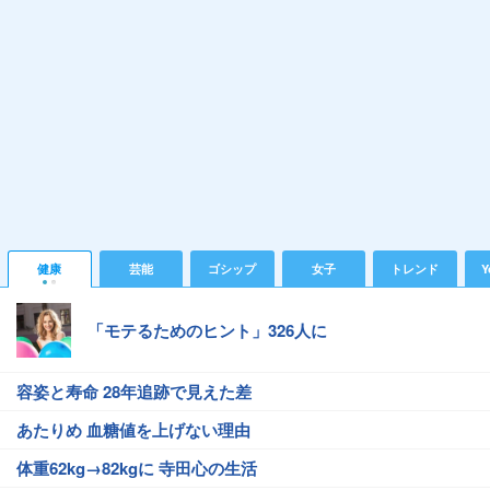
健康
芸能
ゴシップ
女子
トレンド
Y
「モテるためのヒント」326人に
容姿と寿命 28年追跡で見えた差
あたりめ 血糖値を上げない理由
体重62kg→82kgに 寺田心の生活