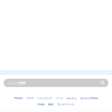
Peachy
ブログ
ショッピング
バンク
みんかぶ
みんかぶChoice
Kstyle
株探
プレスリリース