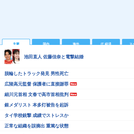
主要
国内
海外
IT 経済
ス
池田直人 佐藤佳奈と電撃結婚
脱輪したトラック発見 男性死亡
広陵高元監督 保護者に直接謝罪
細川元首相 文春で高市首相批判
銀メダリスト 本多灯被告を起訴
タイ学校銃撃 成績でストレスか
正常な組織を誤摘出 重篤な状態