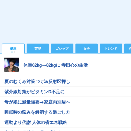
健康
芸能
ゴシップ
女子
トレンド
Y
体重62kg→82kgに 寺田心の生活
夏のむくみ対策 ツボ&反射区押し
紫外線対策がビタミンD不足に
母が娘に減量強要→家庭内別居へ
睡眠時の悩みを解消する過ごし方
運動より代謝 人体の省エネ戦略