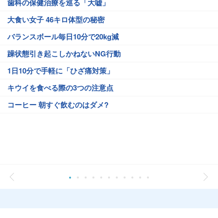
歯科の保健治療を巡る「大嘘」
大食い女子 46キロ体型の秘密
バランスボール毎日10分で20kg減
躁状態引き起こしかねないNG行動
1日10分で手軽に「ひざ痛対策」
キウイを食べる際の3つの注意点
コーヒー 朝すぐ飲むのはダメ?