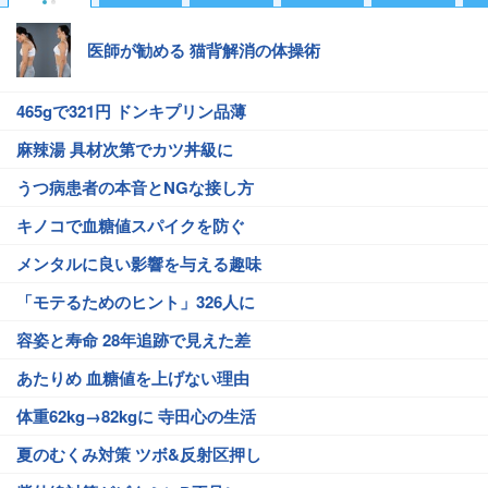
医師が勧める 猫背解消の体操術
465gで321円 ドンキプリン品薄
麻辣湯 具材次第でカツ丼級に
うつ病患者の本音とNGな接し方
キノコで血糖値スパイクを防ぐ
メンタルに良い影響を与える趣味
「モテるためのヒント」326人に
容姿と寿命 28年追跡で見えた差
あたりめ 血糖値を上げない理由
体重62kg→82kgに 寺田心の生活
夏のむくみ対策 ツボ&反射区押し