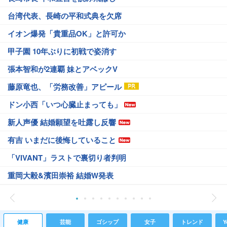
台湾代表、長崎の平和式典を欠席
イオン爆発「貴重品OK」と許可か
甲子園 10年ぶりに初戦で姿消す
張本智和が2連覇 妹とアベックV
藤原竜也、「労務改善」アピール
ドン小西「いつ心臓止まっても」
新人声優 結婚願望を吐露し反響
有吉 いまだに後悔していること
「VIVANT」ラストで裏切り者判明
重岡大毅&濱田崇裕 結婚W発表
健康
芸能
ゴシップ
女子
トレンド
Y