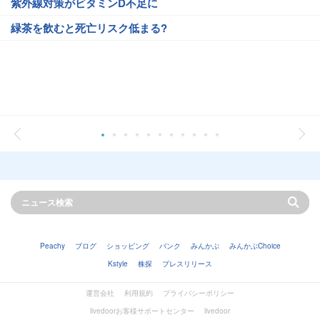
紫外線対策がビタミンD不足に
緑茶を飲むと死亡リスク低まる?
Peachy
ブログ
ショッピング
バンク
みんかぶ
みんかぶChoice
Kstyle
株探
プレスリリース
運営会社
利用規約
プライバシーポリシー
livedoorお客様サポートセンター
livedoor