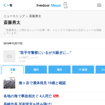
一覧
ニューストップ
>
斎藤勇太
斎藤勇太
『斎藤勇太』に関するニュース記事一覧。トピックスで扱われた注目ニュースを掲載
しています。
2010年12月17日
"取手市警察にいるが大騒ぎに…"
J-CASTニュース
10:42
主要
国内
海外
IT 経済
ス
槍ヶ岳で遺体発見 19歳と確認
各地の海で事故相次ぐ 4人死亡
長崎市長 平和宣言を読み飛ばし