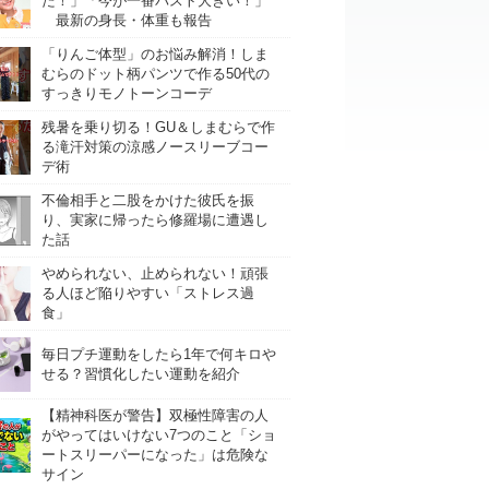
た！」「今が一番バスト大きい！」
最新の身長・体重も報告
「りんご体型」のお悩み解消！しま
むらのドット柄パンツで作る50代の
すっきりモノトーンコーデ
残暑を乗り切る！GU＆しまむらで作
る滝汗対策の涼感ノースリーブコー
デ術
不倫相手と二股をかけた彼氏を振
り、実家に帰ったら修羅場に遭遇し
た話
やめられない、止められない！頑張
る人ほど陥りやすい「ストレス過
食」
毎日プチ運動をしたら1年で何キロや
せる？習慣化したい運動を紹介
【精神科医が警告】双極性障害の人
がやってはいけない7つのこと「ショ
ートスリーパーになった」は危険な
サイン