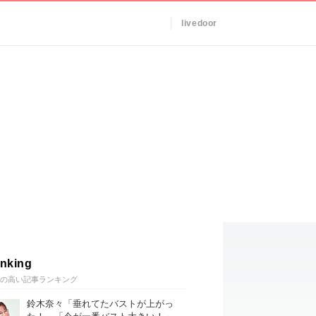
livedoor
nking
の高い記事ランキング
鈴木奈々「垂れてたバストが上がっ