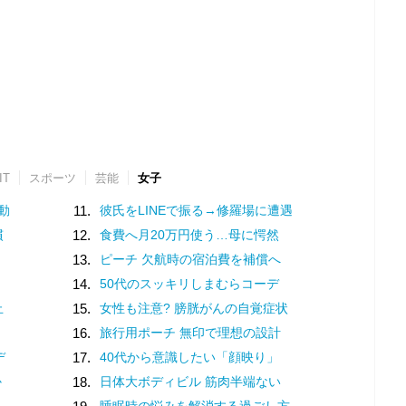
IT
スポーツ
芸能
女子
動
11.
彼氏をLINEで振る→修羅場に遭遇
慣
12.
食費へ月20万円使う…母に愕然
13.
ピーチ 欠航時の宿泊費を補償へ
14.
50代のスッキリしまむらコーデ
止
15.
女性も注意? 膀胱がんの自覚症状
16.
旅行用ポーチ 無印で理想の設計
デ
17.
40代から意識したい「顔映り」
か
18.
日体大ボディビル 筋肉半端ない
睡眠時の悩みを解消する過ごし方