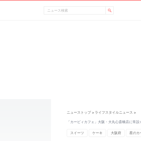
ニューストップ
ライフスタイルニュース
>
>
「カービィカフェ」大阪・大丸心斎橋店に常設オ
スイーツ
ケーキ
大阪府
星のカ