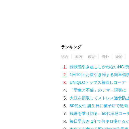
ランキング
総合
国内
政治
海外
経済
1.
躁状態引き起こしかねないNG行
2.
1日10回 お腹引き締まる簡単習
3.
UNIQLOトップス着回しコーデ
4.
「学生と不倫」のデマ→現実に
5.
大豆を摂取してストレス過食防
6.
50代女性 誕生日に菓子店で絶句
7.
残暑を乗り切る…50代涼感コー
8.
毎日早歩き 1年で何キロ痩せる
キウイを食べる際の3つの注意点