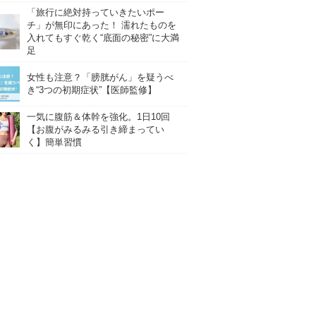
「旅行に絶対持っていきたいポー
チ」が無印にあった！ 濡れたものを
入れてもすぐ乾く“底面の秘密”に大満
足
女性も注意？「膀胱がん」を疑うべ
き“3つの初期症状”【医師監修】
一気に腹筋＆体幹を強化。1日10回
【お腹がみるみる引き締まってい
く】簡単習慣