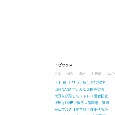
トピックス
主要
国内
海外
IT 経済
スポ
トト 日用品7つ手放し年9万節約
山崎NANA すたみな太郎を実食
大豆を摂取してストレス過食防止
彼氏をLINEで振る→修羅場に遭遇
毎日早歩き 1年で何キロ痩せるか