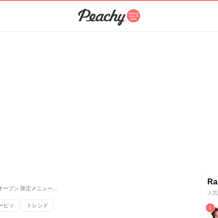
Ra
ープン 限定メニュー…
人気
ービィ
トレンド