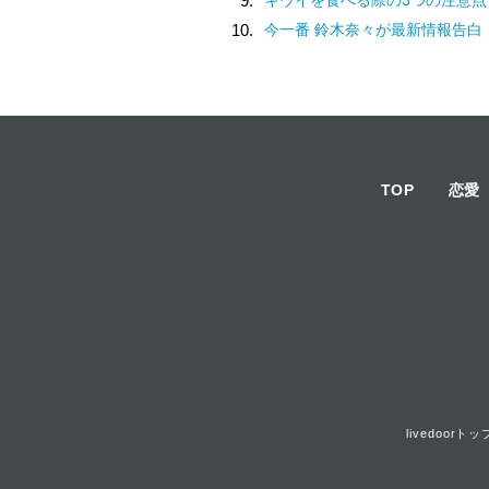
9.
10.
今一番 鈴木奈々が最新情報告白
TOP
恋愛
livedoorトッ