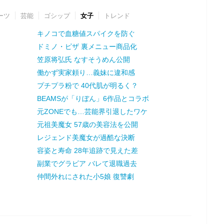
ーツ
芸能
ゴシップ
女子
トレンド
キノコで血糖値スパイクを防ぐ
ドミノ・ピザ 裏メニュー商品化
笠原将弘氏 なすそうめん公開
働かず実家頼り…義妹に違和感
プチプラ粉で 40代肌が明るく？
BEAMSが「りぼん」6作品とコラボ
元ZONEでも…芸能界引退したワケ
元祖美魔女 57歳の美容法を公開
レジェンド美魔女が過酷な決断
容姿と寿命 28年追跡で見えた差
副業でグラビア バレて退職過去
仲間外れにされた小5娘 復讐劇