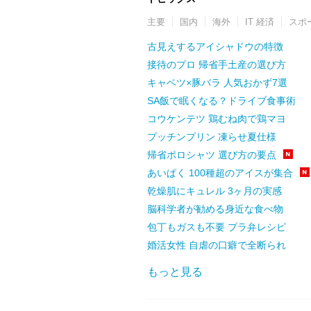
主要
国内
海外
IT 経済
スポ
古見えするアイシャドウの特徴
接待のプロ 帰省手土産の選び方
キャベツ×豚バラ 人気おかず7選
SA飯で眠くなる？ドライブ食事術
コウケンテツ 鶏むね肉で鶏マヨ
プッチンプリン 凍らせ夏仕様
帰省ポロシャツ 選び方の要点
あいぱく 100種超のアイスが集合
乾燥肌にキュレル 3ヶ月の実感
脳科学者が勧める身近な食べ物
包丁もガスも不要 プラ弁レシピ
婚活女性 自虐の口癖で全断られ
もっと見る