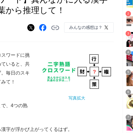
葉から推理して！
みんなの感想は？
ロスワードに挑
めていると、共
ず。毎日のスキ
てみて！
写真拡大
で、4つの熟
る漢字が浮かび上がってくるはず。