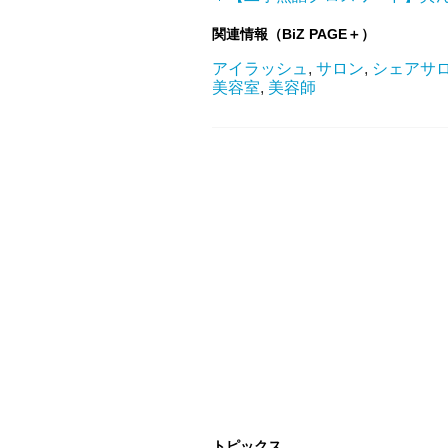
関連情報（BiZ PAGE＋）
アイラッシュ
,
サロン
,
シェアサ
美容室
,
美容師
トピックス