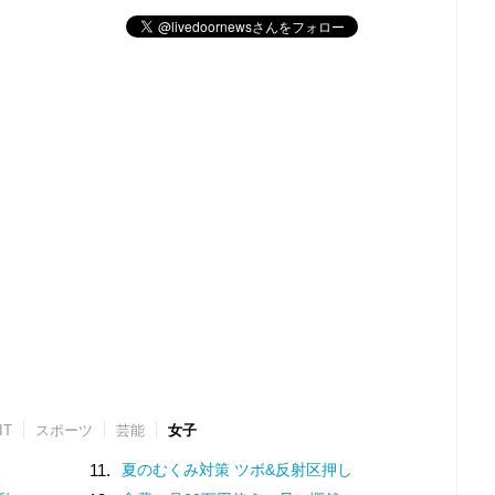
IT
スポーツ
芸能
女子
11.
夏のむくみ対策 ツボ&反射区押し