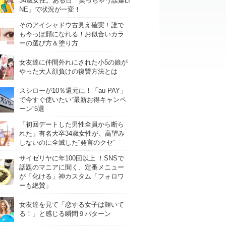
34歳女性。ある日「笑っちゃう誤爆LI
NE」で状況が一変！
そのアイシャドウ古見え確実！誰で
も今っぽ顔になれる！お似合いカラ
ーの選び方＆塗り方
女友達に仲間外れにされた小5の娘が
やった大人顔負けの復讐方法とは
スシローが10％還元に！「au PAY」
で今すぐ使いたい“最新お得キャンペ
ーン”5選
「初回デートした男性全員から断ら
れた」有名大卒34歳女性が、高望み
しないのに全滅した“発言のクセ”
サイゼリヤに年100回以上 ！SNSで
話題のマニアに聞く、定番メニュー
が「化ける」神カスタム「フォロワ
ーも絶賛」
女友達を見て「恋する女子は輝いて
る！」と感じる瞬間９パターン