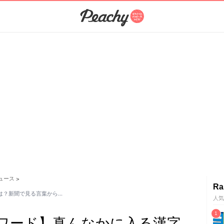
ュース
>
Ra
は？新聞で見る言葉から…
人気
ワード】真んなかに入る漢字