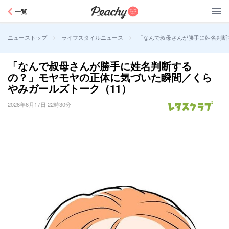
Peachy
一覧
>
>
「なんで叔母さんが勝手に姓名判断
ニューストップ
ライフスタイルニュース
「なんで叔母さんが勝手に姓名判断する
の？」モヤモヤの正体に気づいた瞬間／くら
やみガールズトーク（11）
2026年6月17日 22時30分