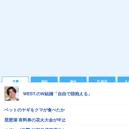
主要
国内
海外
IT 経済
ス
WEST.のW結婚「自由で頭抱える」
ペットのヤギをクマが食べたか
琵琶湖 有料券の花火大会が中止