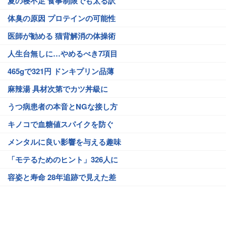
夏の寝不足 食事制限でも太る訳
体臭の原因 プロテインの可能性
医師が勧める 猫背解消の体操術
人生台無しに…やめるべき7項目
465gで321円 ドンキプリン品薄
麻辣湯 具材次第でカツ丼級に
うつ病患者の本音とNGな接し方
キノコで血糖値スパイクを防ぐ
メンタルに良い影響を与える趣味
「モテるためのヒント」326人に
容姿と寿命 28年追跡で見えた差