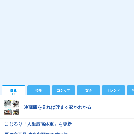
健康
芸能
ゴシップ
女子
トレンド
Y
冷蔵庫を見れば貯まる家かわかる
こじるり「人生最高体重」を更新