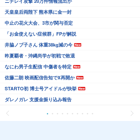
ニチレイ攻撃 20万件情報流出か
天皇皇后両陛下 熊本県に金一封
中止の花火大会、3市が関与否定
「お金使えない症候群」FPが解説
井脇ノブ子さん 体重38kg減の今
昨夏覇者・沖縄尚学が初戦で敗退
なにわ男子生配信 中傷者を特定
佐藤二朗 映画配信告知でX再開か
STARTO初 博士号アイドルが快挙
ダレノガレ 支援金振り込み報告