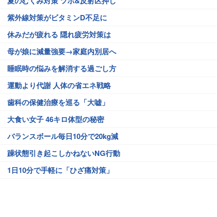
夏のむくみ対策 ツボ&反射区押し
紫外線対策がビタミンD不足に
休みだが疲れる 隠れ疲労対策は
母が娘に減量強要→家庭内別居へ
睡眠時の悩みを解消する過ごし方
運動より代謝 人体の省エネ戦略
歯科の保健治療を巡る「大嘘」
大食い女子 46キロ体型の秘密
バランスボール毎日10分で20kg減
躁状態引き起こしかねないNG行動
1日10分で手軽に「ひざ痛対策」