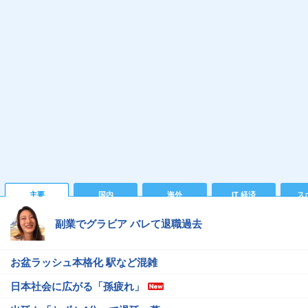
主要
国内
海外
IT 経済
ス
副業でグラビア バレて退職過去
お盆ラッシュ本格化 駅など混雑
日本社会に広がる「孫疲れ」