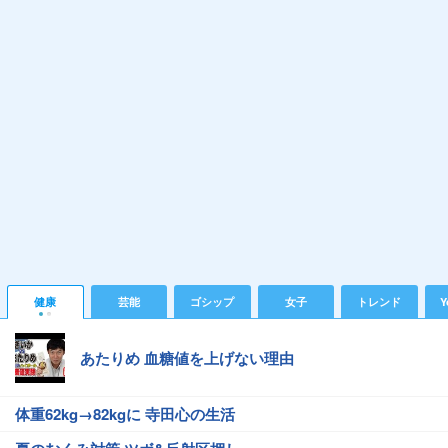
健康
芸能
ゴシップ
女子
トレンド
Y
あたりめ 血糖値を上げない理由
体重62kg→82kgに 寺田心の生活