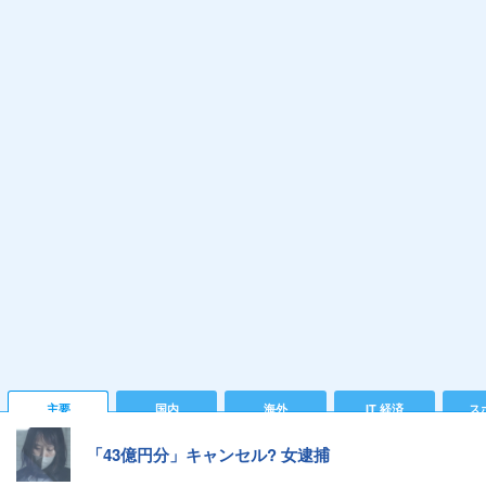
主要
国内
海外
IT 経済
ス
「43億円分」キャンセル? 女逮捕