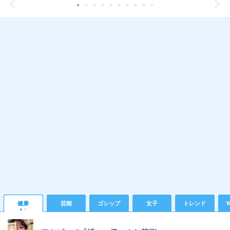
健康
芸能
ゴシップ
女子
トレンド
Y