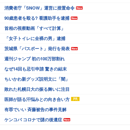
消費者庁「SNOW」運営に措置命令
90歳患者を殴る? 看護助手を逮捕
首相の視察動画「すべて計算」
「女子トイレに全裸の男」逮捕
茨城県「パスポート」発行を発表
週刊ジャンプ 初の100万部割れ
なぜ14回も忌引申請 驚きの結末
ちいかわ新グッズ説明文に「闇」
敗れた札幌日大の振る舞いに注目
医師が語る汗悩みとの向き合い方
有罪でいい 斉藤被告の事件見解
ケンコバ コロナで謎の後遺症