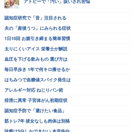
アトピーで「汚い」扱いされ苦悩
認知症研究で「音」注目される
夫の「産後うつ」にみられる症状
1日10回 お腹引き締まる簡単習慣
太りにくいアイス 栄養士が解説
血圧を下げる飲みもの 選び方は
毎日早歩き 1年で何キロ痩せるか
はちみつで血糖値スパイク発生は
アレルギー対応 ねじりパン術
排泄に異常 子宮体がん初期症状
認知症予防で「避けたい食品」
筋トレ7年 彼女なしも肉体は別格
診察は5分しかできない 本音告白