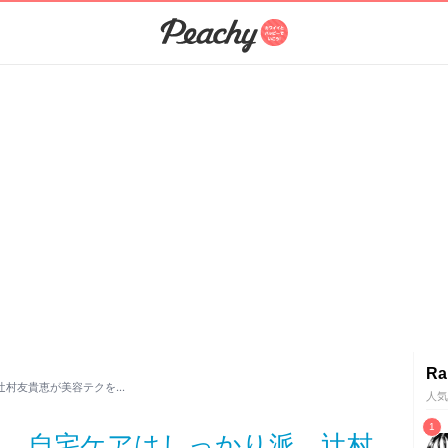
Ra
辻村友貴恵が美容テクを…
人気
に、自宅ケアはしっかり派。辻村