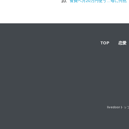
10.
食費へ月20万円使う…母に愕然
TOP
恋愛
livedoorトッ