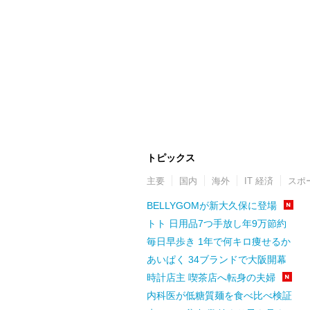
トピックス
主要
国内
海外
IT 経済
スポ
BELLYGOMが新大久保に登場
トト 日用品7つ手放し年9万節約
毎日早歩き 1年で何キロ痩せるか
あいぱく 34ブランドで大阪開幕
時計店主 喫茶店へ転身の夫婦
内科医が低糖質麺を食べ比べ検証