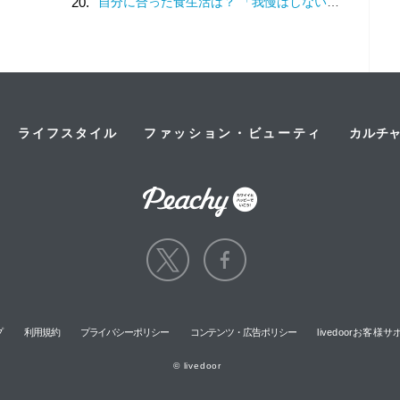
20.
自分に合った食生活は？ 「我慢はしない」けど「体重は落ちていく」食事内容を模索してみた
ライフスタイル
ファッション・ビューティ
カルチ
プ
利用規約
プライバシーポリシー
コンテンツ・広告ポリシー
livedoorお客
© livedoor