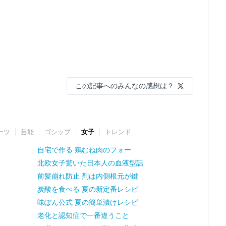
この記事へのみんなの感想は？
ーツ
芸能
ゴシップ
女子
トレンド
自宅で作る 鶏むね肉のフォー
北欧女子驚いた日本人の血液型話
前髪崩れ防止 剤は内側根元が鍵
炭酸を食べる 夏の新定番レシピ
味ぽん公式 夏の簡単漬けレシピ
老化と認知症で一番違うこと