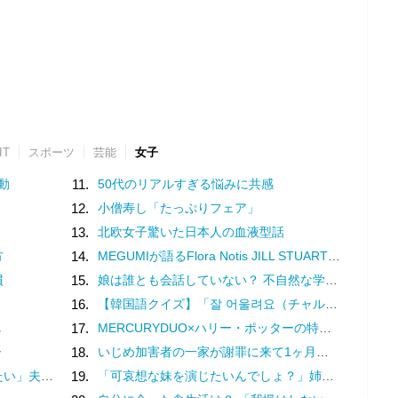
IT
スポーツ
芸能
女子
動
11.
50代のリアルすぎる悩みに共感
12.
小僧寿し「たっぷりフェア」
13.
北欧女子驚いた日本人の血液型話
方
14.
MEGUMIが語るFlora Notis JILL STUARTの新たな香り♡幸福感を纏うフレグランス
慣
15.
娘は誰とも会話していない？ 不自然な学校での様子を話す担任は、さらに余計なことを／家族全員でいじめと戦うということ。（3）
16.
【韓国語クイズ】「잘 어울려요（チャル オウルリョヨ）」の意味は？褒め言葉です♡
し
17.
MERCURYDUO×ハリー・ポッターの特別コレクション♡魔法界を纏う限定アイテム登場
ー
18.
いじめ加害者の一家が謝罪に来て1ヶ月。被害者の娘は学校に行けなくなった／娘がいじめをしていました（10）
わかりません（17）
19.
「可哀想な妹を演じたいんでしょ？」姉の幸せを奪い続ける女…両家の顔合わせにまで現れた従妹の恐ろしい正体