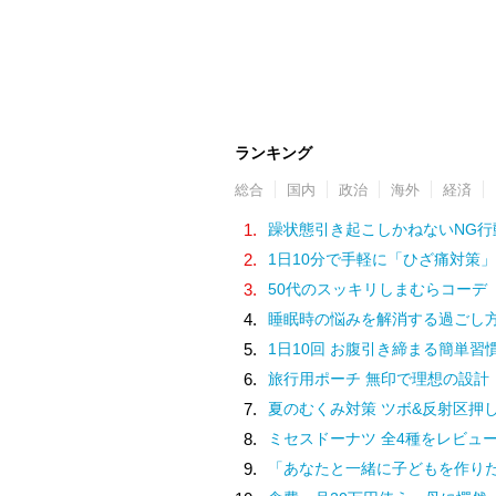
ランキング
総合
国内
政治
海外
経済
1.
躁状態引き起こしかねないNG行
2.
1日10分で手軽に「ひざ痛対策」
3.
50代のスッキリしまむらコーデ
4.
睡眠時の悩みを解消する過ごし
5.
1日10回 お腹引き締まる簡単習
6.
旅行用ポーチ 無印で理想の設計
7.
夏のむくみ対策 ツボ&反射区押
8.
ミセスドーナツ 全4種をレビュ
9.
「あなたと一緒に子どもを作りたい」夫の実家でアルバムを見て抱いた気持ち／子どもが欲しいか