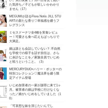
い」夫の実家でアルバムを見て抱い
た気持ち／子どもが欲しいかわかり
ません（17）
MEGUMIが語るFlora Notis JILL STU
ARTの新たな香り♡幸福感を纏うフ
レグランス
ミセスドーナツ全4種を実食レビュ
ー！可愛さも食べ応えもばっちりで
大満足。
娘は誰とも会話していない？ 不自然
な学校での様子を話す担任は、さら
に余計なことを／家族全員でいじめ
と戦うということ。（3）
MERCURYDUO×ハリー・ポッターの
特別コレクション♡魔法界を纏う限
定アイテム登場
いじめ加害者の一家が謝罪に来て1ヶ
月。被害者の娘は学校に行けなくな
った／娘がいじめをしていました（1
0）
「可哀想な妹を演じたいんでし