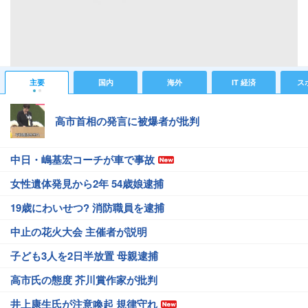
#スポーツニュース
#日本代表ニュース
#ヤングなでしこ
#女子ワールドカップ
#スポーツニュース・トピックス
主要
国内
海外
IT 経済
ス
高市首相の発言に被爆者が批判
中日・嶋基宏コーチが車で事故
女性遺体発見から2年 54歳娘逮捕
19歳にわいせつ? 消防職員を逮捕
中止の花火大会 主催者が説明
子ども3人を2日半放置 母親逮捕
高市氏の態度 芥川賞作家が批判
井上康生氏が注意喚起 規律守れ