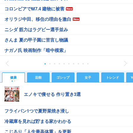
コロンビアでM7.4 建物に被害
オリラジ中田、移住の理由を激白
ニシダ 筋力はラグビー選手並み
さんま 夏の甲子園に苦言し物議
ナガノ氏 映画制作「暗中模索」
健康
芸能
ゴシップ
女子
トレンド
Y
エノキで痩せる 作り置き3選
フライパン1つで夏野菜焼き浸し
冷蔵庫を見れば貯まる家かわかる
こじるり「人生最高体重」を更新