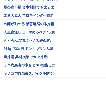
夏の寝不足 食事制限でも太る訳
体臭の原因 プロテインの可能性
医師が勧める 猫背解消の体操術
人生台無しに…やめるべき7項目
さくらんぼ 驚くべき効果効能
465gで321円 ドンキプリン品薄
麻辣湯 具材次第でカツ丼級に
うつ病患者の本音とNGな接し方
キノコで血糖値スパイクを防ぐ