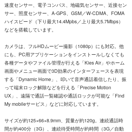
速度センサー、電子コンパス、地磁気センサー、近接セン
サー、照度センサー、A-GPS、GSM／W-CDMA、FOMA
ハイスピード（下り最大14.4Mpbs／上り最大5.7Mbps）
などを搭載しています。
カメラは、フルHDムービー撮影（1080p）にも対応。他
にも、PC用アプリケーションをインストールしなくても
各種データやファイル管理が行える「Kies Air」やホーム
画面やメニュー画面で3D効果のインターフェースを表現
する「Dynamic Home」、叩いて音声通話着信したり、振
って端末ロック解除などを行える「Precise Motion
UX」、遠隔で通話一覧確認や通話ロックが可能な「Find
My mobileサービス」などに対応しています。
サイズが約125×66×8.9mm、質量が約120g。連続通話時
間が約400分（3G）、連続待受時間が約時間（3G／自動