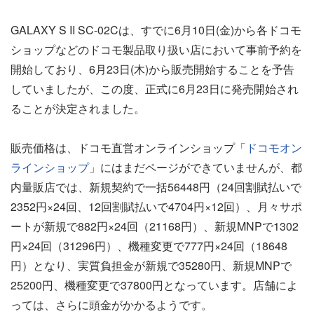
GALAXY S II SC-02Cは、すでに6月10日(金)から各ドコモ
ショップなどのドコモ製品取り扱い店において事前予約を
開始しており、6月23日(木)から販売開始することを予告
していましたが、この度、正式に6月23日に発売開始され
ることが決定されました。
販売価格は、ドコモ直営オンラインショップ「
ドコモオン
ラインショップ
」にはまだページができていませんが、都
内量販店では、新規契約で一括56448円（24回割賦払いで
2352円×24回、12回割賦払いで4704円×12回）、月々サポ
ートが新規で882円×24回（21168円）、新規MNPで1302
円×24回（31296円）、機種変更で777円×24回（18648
円）となり、実質負担金が新規で35280円、新規MNPで
25200円、機種変更で37800円となっています。店舗によ
っては、さらに頭金がかかるようです。