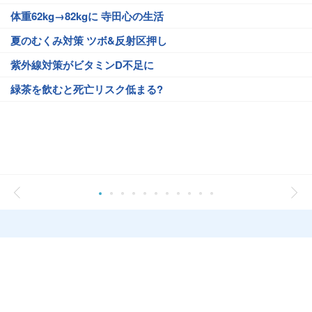
体重62kg→82kgに 寺田心の生活
夏のむくみ対策 ツボ&反射区押し
紫外線対策がビタミンD不足に
緑茶を飲むと死亡リスク低まる?