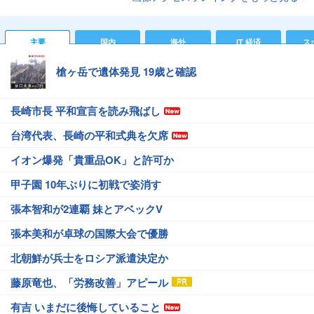
主要
国内
海外
IT 経済
ス
槍ヶ岳で遺体発見 19歳と確認
長崎市長 平和宣言を読み飛ばし
台湾代表、長崎の平和式典を欠席
イオン爆発「貴重品OK」と許可か
甲子園 10年ぶりに初戦で姿消す
張本智和が2連覇 妹とアベックV
張本美和が卓球の国際大会で優勝
北朝鮮が兵士をロシア派遣決定か
藤原竜也、「労務改善」アピール
有吉 いまだに後悔していること