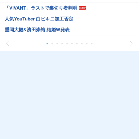
「VIVANT」ラストで裏切り者判明
人気YouTuber 白ビキニ加工否定
重岡大毅&濱田崇裕 結婚W発表