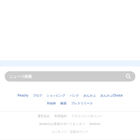
Peachy
ブログ
ショッピング
バンク
みんかぶ
みんかぶChoice
Kstyle
株探
プレスリリース
運営会社
利用規約
プライバシーポリシー
livedoorお客様サポートセンター
livedoor
コンテンツ・広告ポリシー