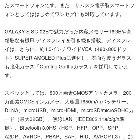
たスマートフォンです。また、サムスン電子製スマートフ
ォンとしてははじめてワンセグにも対応しています。
GALAXY S SC-02Bで魅力だった内蔵メモリー16GBや高
精彩な有機ELディスプレイを引き続き搭載。ディスプレ
イは、さらに、約4.3インチワイドVGA（480×800ドッ
ト）SUPER AMOLED Plusに進化し、表面を覆うガラス
も強化ガラス「Corning Gorillaガラス」を採用していま
す。
スペックとしては、800万画素CMOSアウトカメラ、200
万画素CMOSインカメラ、大容量1650mAhバッテリー、
DLNA、microUSB、microHDMI、microSD/microSDHCカ
ード（最大32GB）、無線LAN（IEEE802.11a/b/g/n準
拠）、Bluetooth 3.0HS（HSP、HFP、OPP、SPP、
A2DP、AVRCP、PBAP、SAP、HID、AVRCP1.3）、加