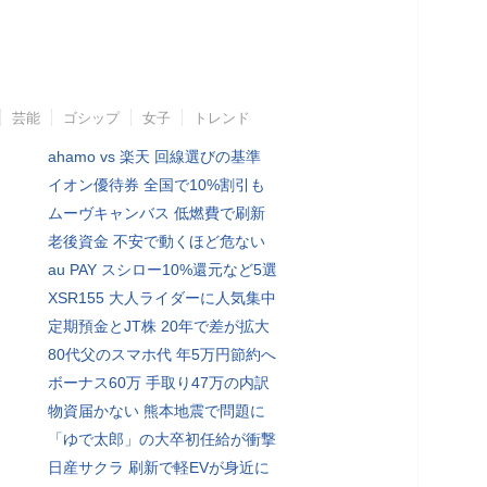
芸能
ゴシップ
女子
トレンド
ahamo vs 楽天 回線選びの基準
イオン優待券 全国で10%割引も
ムーヴキャンバス 低燃費で刷新
老後資金 不安で動くほど危ない
au PAY スシロー10%還元など5選
XSR155 大人ライダーに人気集中
定期預金とJT株 20年で差が拡大
80代父のスマホ代 年5万円節約へ
ボーナス60万 手取り47万の内訳
物資届かない 熊本地震で問題に
「ゆで太郎」の大卒初任給が衝撃
日産サクラ 刷新で軽EVが身近に