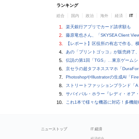
ランキング
総合
国内
政治
海外
経済
IT
1.
楽天銀行アプリでカード請求額も
2.
藤原竜也さん、「SKYSEA Client View」新CMで「AI労務改善」をアピール 働き方をAIが分析したら「すぐに休んで」と
3.
【レポート】区役所の有志で作る、横浜・野毛の魅力を伝える
4.
あの「プリントゴッコ」が販売終了、31年の歴史に幕を
5.
伝説の第1回「TGS」…東京ゲームショウ&#039;96と、当時のベストゲーム10本：レトロゲーム浪
6.
京セラの超タフネススマホ「DuraForce PRO 2」はアクションカムとし
7.
PhotoshopやIllustratorの生成AI「Firefly」がクレジット制を導入し有料プランでも画像生成枚数が制限され
8.
ストリートファッションブランド「A BATHING APE」とコラボしたノートPC「ASUS Vivobook S 15 OLED BAPE Edition K5504VA」を紹
9.
サバイバル・ホラー『レディ・オア・ノット 2』の新本編映像、【バスタイム編】
10.
これ1本で様々な機器に対応！多機能USB充電ケーブル「10in1オクトパスケーブル」【カリスマ店長の
ニューストップ
IT 経済
経済総合