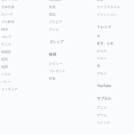
日本代表
音楽
ライフスタイル
Jリーグ
韓流
ファッション
プロ野球
グラビア
トレンド
MLB
テレビ
本
ゴルフ
ゴシップ
教育・仕事
テニス
からだ
格闘技
映画
マネー
競馬
レビュー
車
相撲
プレゼント
グルメ
バスケ
特集
バレー
YouTube
フィギュア
サブカル
アニメ
ゲーム
コミック