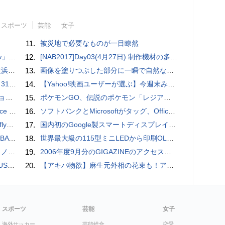
スポーツ
芸能
女子
11.
被災地で必要なものが一目瞭然
言われる？
12.
[NAB2017]Day03(4月27日) 制作機材の多様化と充実した周辺機器群
CM
13.
画像を塗りつぶした部分に一瞬で自然な画像を補完する技術を早稲田大学の研究者が開発
下ろす
14.
【Yahoo!映画ユーザーが選ぶ】今週末みたい映画ランキング（11月2日付） ファン待望のシリーズ第3弾『マイティ・ソー バトルロイヤル』が公開！
漫街道
15.
ポケモンGO、伝説のポケモン「レジアイス」出現。レジロック・レジスチルと伝説レイドボス持ち回り
ても優秀
16.
ソフトバンクとMicrosoftがタッグ、Officeツール「Teams」に03電話を統合
るように
17.
国内初のGoogle製スマートディスプレイ「Google Nest Hub」実機レビュー！
介【レビュー】
18.
世界最大級の115型ミニLEDから印刷OLEDまで。最先端のTCL CSOTパネル工場に潜入！
が公開
19.
2006年度9月分のGIGAZINEのアクセス解析結果
一押し】
20.
【アキバ物欲】麻生元外相の花束も！アキバ名物「段ボール肉まん」を食べてみた
スポーツ
芸能
女子
海外サッカー
芸能総合
恋愛