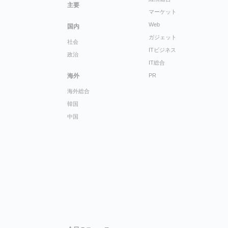
主要
マーケット
Web
国内
ガジェット
社会
ITビジネス
政治
IT総合
海外
PR
海外総合
韓国
中国