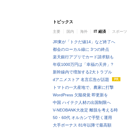
トピックス
主要
国内
海外
IT 経済
スポーツ
JR東が「トクだ値14」など終了へ
都会のローカル線に 3つの終点
楽天銀行アプリでカード請求額も
年収1000万円は「幸福の天井」?
新幹線内で増加する2大トラブル
dアニメストア 名言広告が話題
トマトの一大産地で、農家に打撃
WordPress 欠陥発覚 即更新を
中国 ハイテク人材の出国制限へ
V-NEOBANK大改定 離脱を考える時
50・60代 オルカンで手堅く運用
大手ボーナス 81年以降で最高額