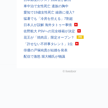
車中泊で女性死亡 遺族の胸中
愛知で19歳女性死亡 線路に侵入?
猛暑でも「冷房を控える」7割超
日本人が誤解 海外タトゥー事情
佐野航大 PSVへの完全移籍が決定
花王が「焼肉店」限定オープン？
「許せない不祥事タレント」1位
俳優の戸塚純貴が結婚を発表
配信で激怒 堀大輔氏が物議
©
livedoor