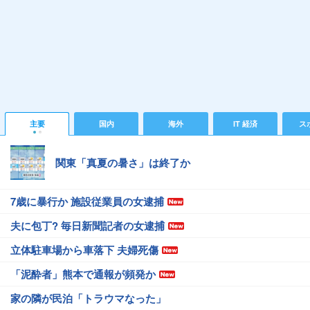
主要
国内
海外
IT 経済
ス
関東「真夏の暑さ」は終了か
7歳に暴行か 施設従業員の女逮捕
夫に包丁? 毎日新聞記者の女逮捕
立体駐車場から車落下 夫婦死傷
「泥酔者」熊本で通報が頻発か
家の隣が民泊「トラウマなった」