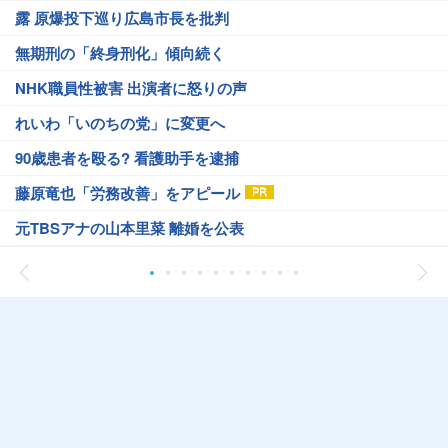
露 原爆投下巡り広島市長を批判
無期刑の「終身刑化」傾向続く
NHK職員性被害 出演者に怒りの声
れいわ「いのちの党」に変更へ
90歳患者を殴る? 看護助手を逮捕
藤原竜也「労務改善」をアピール
元TBSアナの山本里菜 離婚を公表