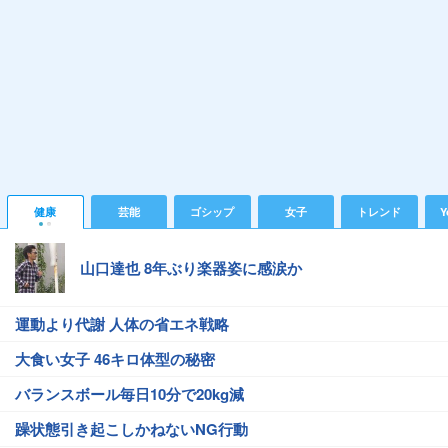
健康
芸能
ゴシップ
女子
トレンド
Y
山口達也 8年ぶり楽器姿に感涙か
運動より代謝 人体の省エネ戦略
大食い女子 46キロ体型の秘密
バランスボール毎日10分で20kg減
躁状態引き起こしかねないNG行動