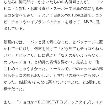
ちなみに同商品は、かまいたちの山内健司さんが、「コン
ビニ・百貨店・お取り寄せ・スーパーで最新の気になるチ
ョコを食べてみた！」という自身のYouTube企画で、コン
ビニチョコやハイブランドのチョコを退けて、MVPに選
出している。
動画内では、「パッと見で気になった」とパッケージに惹
かれて手に取り、包材を開けて「どう見てもチョコやねん
けど」とビックリ。口に運ぶと「なんの疑いようもなく、
めっちゃチョコ」と納得の表情を浮かべ、最後まで「俺、
これめっちゃうまかった。トータルで。中のナッツ系の部
分もチョコの味もおいしい。ヒマワリの種ベースもおいし
かった。(値段も)そんなに高くないですよね」と感動した
様子だった。
また、「チョコか？BLOCK TYPE(ブロックタイプ)シリア