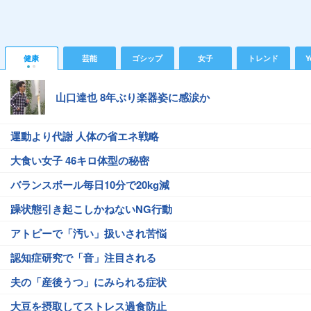
健康
芸能
ゴシップ
女子
トレンド
Y
山口達也 8年ぶり楽器姿に感涙か
運動より代謝 人体の省エネ戦略
大食い女子 46キロ体型の秘密
バランスボール毎日10分で20kg減
躁状態引き起こしかねないNG行動
アトピーで「汚い」扱いされ苦悩
認知症研究で「音」注目される
夫の「産後うつ」にみられる症状
大豆を摂取してストレス過食防止