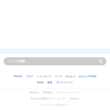
Peachy
ブログ
ショッピング
バンク
みんかぶ
みんかぶChoice
Kstyle
株探
プレスリリース
運営会社
利用規約
プライバシーポリシー
livedoorお客様サポートセンター
livedoor
コンテンツ・広告ポリシー