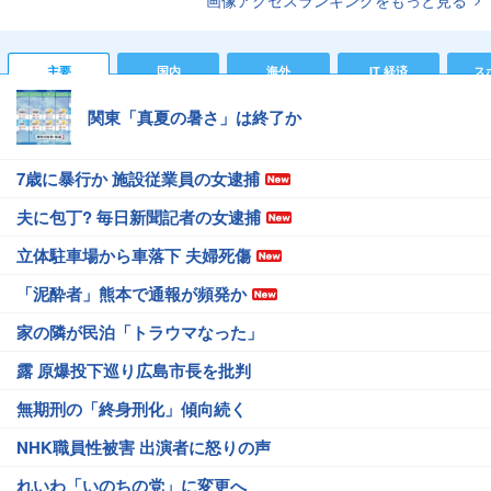
主要
国内
海外
IT 経済
ス
関東「真夏の暑さ」は終了か
7歳に暴行か 施設従業員の女逮捕
夫に包丁? 毎日新聞記者の女逮捕
立体駐車場から車落下 夫婦死傷
「泥酔者」熊本で通報が頻発か
家の隣が民泊「トラウマなった」
露 原爆投下巡り広島市長を批判
無期刑の「終身刑化」傾向続く
NHK職員性被害 出演者に怒りの声
れいわ「いのちの党」に変更へ