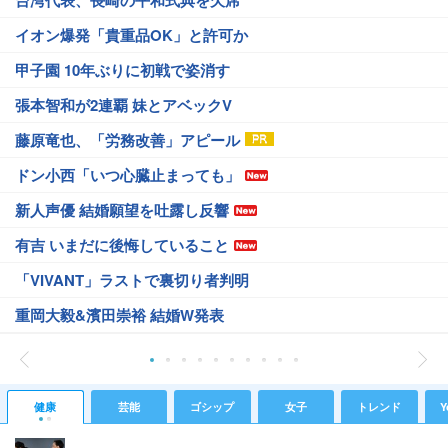
イオン爆発「貴重品OK」と許可か
甲子園 10年ぶりに初戦で姿消す
張本智和が2連覇 妹とアベックV
藤原竜也、「労務改善」アピール
ドン小西「いつ心臓止まっても」
新人声優 結婚願望を吐露し反響
有吉 いまだに後悔していること
「VIVANT」ラストで裏切り者判明
重岡大毅&濱田崇裕 結婚W発表
健康
芸能
ゴシップ
女子
トレンド
Y