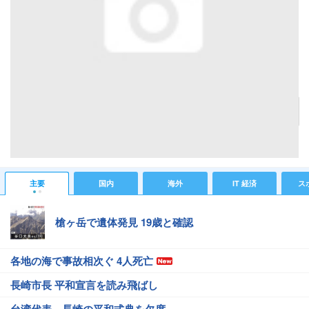
ソフトバンク、Android開発者もパーソナルロボット「Pepper」の開発ができる「Pepper
meets Android」を7月より販売開始！発表会を写真で紹介【レポート】
記事へ戻る
#IT 経済ニュース
#ガジェットニュース
主要
国内
海外
IT 経済
ス
槍ヶ岳で遺体発見 19歳と確認
各地の海で事故相次ぐ 4人死亡
長崎市長 平和宣言を読み飛ばし
台湾代表、長崎の平和式典を欠席