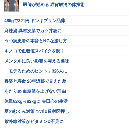
医師が勧める 猫背解消の体操術
465gで321円 ドンキプリン品薄
麻辣湯 具材次第でカツ丼級に
うつ病患者の本音とNGな接し方
キノコで血糖値スパイクを防ぐ
メンタルに良い影響を与える趣味
「モテるためのヒント」326人に
容姿と寿命 28年追跡で見えた差
あたりめ 血糖値を上げない理由
体重62kg→82kgに 寺田心の生活
夏のむくみ対策 ツボ&反射区押し
紫外線対策がビタミンD不足に