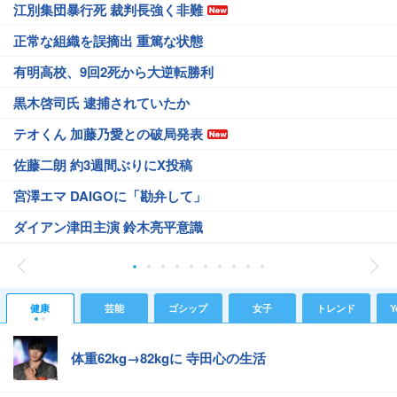
江別集団暴行死 裁判長強く非難
正常な組織を誤摘出 重篤な状態
有明高校、9回2死から大逆転勝利
黒木啓司氏 逮捕されていたか
テオくん 加藤乃愛との破局発表
佐藤二朗 約3週間ぶりにX投稿
宮澤エマ DAIGOに「勘弁して」
ダイアン津田主演 鈴木亮平意識
健康
芸能
ゴシップ
女子
トレンド
Y
体重62kg→82kgに 寺田心の生活