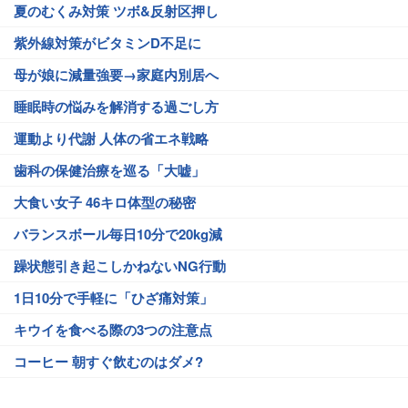
夏のむくみ対策 ツボ&反射区押し
紫外線対策がビタミンD不足に
母が娘に減量強要→家庭内別居へ
睡眠時の悩みを解消する過ごし方
運動より代謝 人体の省エネ戦略
歯科の保健治療を巡る「大嘘」
大食い女子 46キロ体型の秘密
バランスボール毎日10分で20kg減
躁状態引き起こしかねないNG行動
1日10分で手軽に「ひざ痛対策」
キウイを食べる際の3つの注意点
コーヒー 朝すぐ飲むのはダメ?