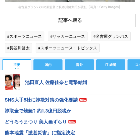
名古屋グランパスの新監督に長谷川健太氏が就任【写真：Getty Images】
記事へ戻る
#スポーツニュース
#サッカーニュース
#名古屋グランパス
#長谷川健太
#スポーツニュース・トピックス
主要
国内
海外
IT 経済
ス
池田直人 佐藤佳奈と電撃結婚
SNS大手5社に詐欺対策の強化要請
詐取金で競艇? 約1.3億円脱税か
どうろうまつり 美人画ずらり
熊本地震「激甚災害」に指定決定