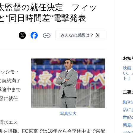
健太監督の就任決定 フィッ
“同日時間差“電撃発表
みんなの感想は？
お知
映画
マッシモ・
い。
ト！
て契約満了
季途中まで
主要
督に就任
動き
店に
写真拡大
世紀
で清水エス
態度
阪を指揮。FC東京では18年から今季途中まで采配
ポケ