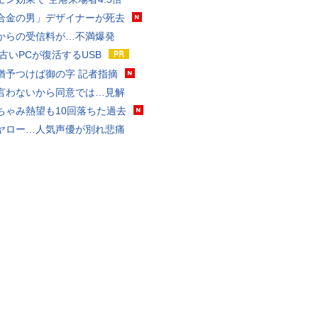
合金の男」デザイナーが死去
からの受信料が…不満爆発
 古いPCが復活するUSB
猶予つけば御の字 記者指摘
言わないから同意では…見解
ちゃみ熱望も10回落ちた過去
ヤロー…人気声優が別れ悲痛