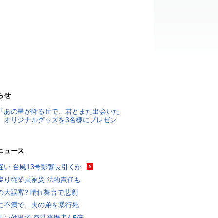
らせ
『あの星が降る丘で、君とまた出会いた
』オリジナルグッズを3名様にプレゼン
ニュース
遅い 台風13号影響長引くか
戻り従業員被災 法的責任も
の大誤審? 晴れ舞台で悲劇
に不満で…夫の弟を暴行死
モン効果で 空港来場者4.5倍