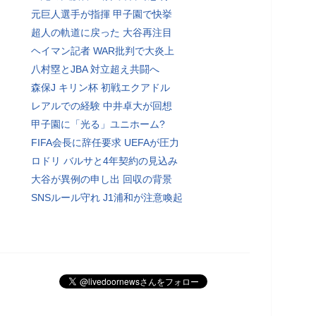
元巨人選手が指揮 甲子園で快挙
超人の軌道に戻った 大谷再注目
ヘイマン記者 WAR批判で大炎上
八村塁とJBA 対立超え共闘へ
森保J キリン杯 初戦エクアドル
レアルでの経験 中井卓大が回想
甲子園に「光る」ユニホーム?
FIFA会長に辞任要求 UEFAが圧力
ロドリ バルサと4年契約の見込み
大谷が異例の申し出 回収の背景
SNSルール守れ J1浦和が注意喚起