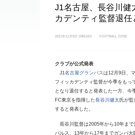
J1名古屋、長谷川
カデンティ監督退任と
2021年12月9日 15時18分
FOOTBALL ZONE
クラブが公式発表
J1
名古屋グランパス
は12月9日、
フィッカデンティ監督が今季をもっ
となり退任すると発表した一方、今
FC東京を指揮した
長谷川健太
氏が監
すると発表した。
長谷川監督は2005年から10年ま
パルス、13年から17年までガンバ大