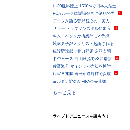
U-20世界陸上 1500mで日本人躍進
PCA ルース陰謀論発言に怒りの声
データが語る菅野智之の「実力」
サラー トラブゾンスポルに加入
キム・ヘソンが構想外に? 予想
競泳男子銀メダリスト起訴される
広陵野球部で暴力問題 謝罪表明
ドジャース 捕手離脱でV3に暗雲
佐野海舟 マインツが売却を検討
レ軍８連勝 吉田が適時打で貢献
ヨルダン協会がFIFA会長非難
もっと見る
ライブドアニュースを読もう！