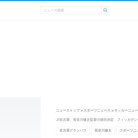
ニューストップ
スポーツニュース
サッカーニュー
>
>
J1名古屋、長谷川健太監督の就任決定 フィッカデン
名古屋グランパス
長谷川健太
スポーツニ