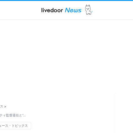
ス
>
ティ監督退任と“…
ュース・トピックス