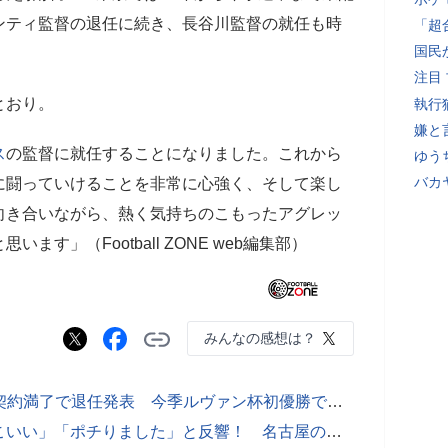
ンティ監督の退任に続き、長谷川監督の就任も時
「超
国民
注目
とおり。
執行
嫌と
ス
の監督に就任することになりました。これから
ゆう
バカ
に闘っていけることを非常に心強く、そして楽し
向き合いながら、熱く気持ちのこもったアグレッ
す」（Football ZONE web編集部）
みんなの感想は？
J1名古屋、フィッカデンティ監督が契約満了で退任発表 今季ルヴァン杯初優勝で手腕発揮
【動画】「オシャレな感じ」「かっこいい」「ポチりました」と反響！ 名古屋の来季新ユニフォーム