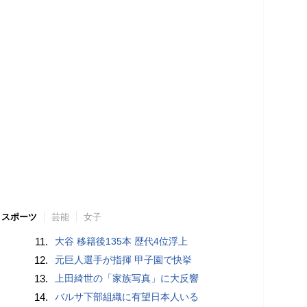
スポーツ
芸能
女子
11.
大谷 移籍後135本 歴代4位浮上
12.
元巨人選手が指揮 甲子園で快挙
13.
上田綺世の「家族写真」に大反響
14.
バルサ下部組織に有望日本人いる