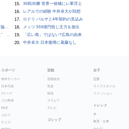
15.
35戦30勝 世界一候補にレ軍浮上
16.
レアルでの経験 中井卓大が回想
17.
ロドリ バルサと4年契約の見込み
が報道
18.
メッツ 559億円投じ主力を放出
記録更新
19.
「広い島」ではない?広島の由来
20.
中井卓大 日本復帰に葛藤なし
スポーツ
芸能
女子
海外サッカー
芸能総合
恋愛
日本代表
音楽
ライフスタイル
Jリーグ
韓流
ファッション
プロ野球
グラビア
トレンド
MLB
テレビ
本
ゴルフ
ゴシップ
教育・仕事
テニス
からだ