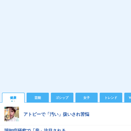
健康
芸能
ゴシップ
女子
トレンド
Y
アトピーで「汚い」扱いされ苦悩
認知症研究で「音」注目される