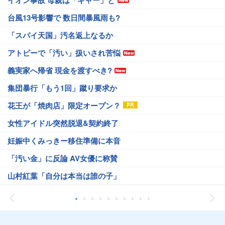
イオン事故 母親は「ギャー」と
台風13号影響で 数日間暴風雨も?
「スパイ天国」汚名返上なるか
アトピーで「汚い」扱いされ苦悩
義実家へ帰省 現金を渡すべき?
集団暴行「もう1回」蹴り要求か
花王が「焼肉店」限定オープン？
女性アイドル突然脱退&契約終了
妊娠中くみっきー移住準備に本音
「汚い金」に反論 AV女優に称賛
山村紅葉「自分は本当は誰の子」