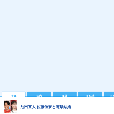
主要
国内
海外
IT 経済
ス
池田直人 佐藤佳奈と電撃結婚