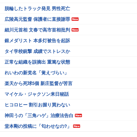
脱輪したトラック発見 男性死亡
広陵高元監督 保護者に直接謝罪
細川元首相 文春で高市首相批判
銀メダリスト 本多灯被告を起訴
タイ学校銃撃 成績でストレスか
正常な組織を誤摘出 重篤な状態
れいわの新党名「覚えづらい」
楽天から死球5個 新庄監督が苦言
マイケル・ジャクソン来日秘話
ヒコロヒー 割引お握り買わない
神田うの「三角ハゲ」治療法告白
堂本剛の投稿に「匂わせなの?」