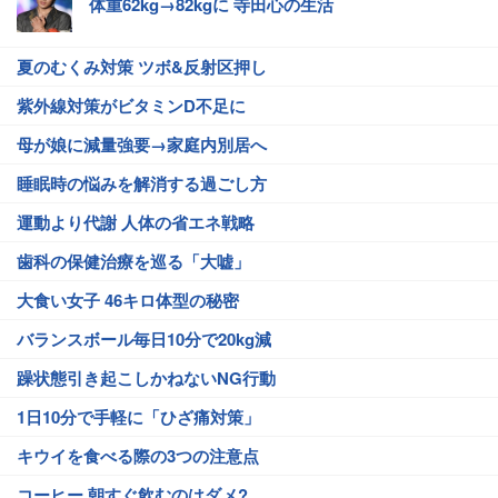
体重62kg→82kgに 寺田心の生活
夏のむくみ対策 ツボ&反射区押し
紫外線対策がビタミンD不足に
母が娘に減量強要→家庭内別居へ
睡眠時の悩みを解消する過ごし方
運動より代謝 人体の省エネ戦略
歯科の保健治療を巡る「大嘘」
大食い女子 46キロ体型の秘密
バランスボール毎日10分で20kg減
躁状態引き起こしかねないNG行動
1日10分で手軽に「ひざ痛対策」
キウイを食べる際の3つの注意点
コーヒー 朝すぐ飲むのはダメ?