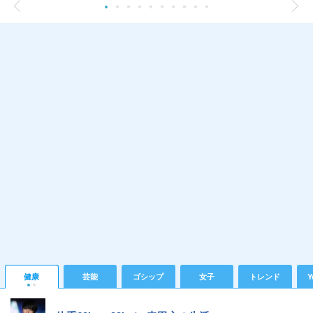
健康
芸能
ゴシップ
女子
トレンド
Y