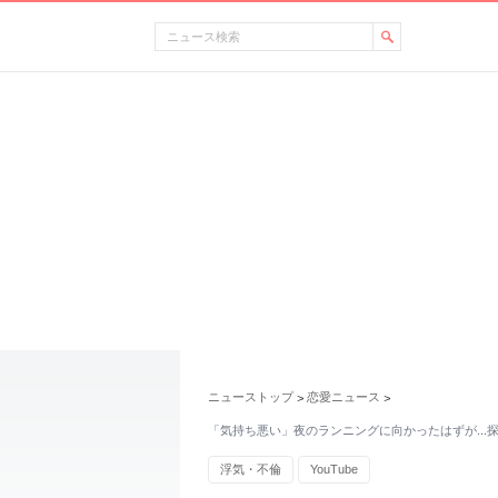
ニューストップ
恋愛ニュース
>
>
「気持ち悪い」夜のランニングに向かったはずが…
浮気・不倫
YouTube