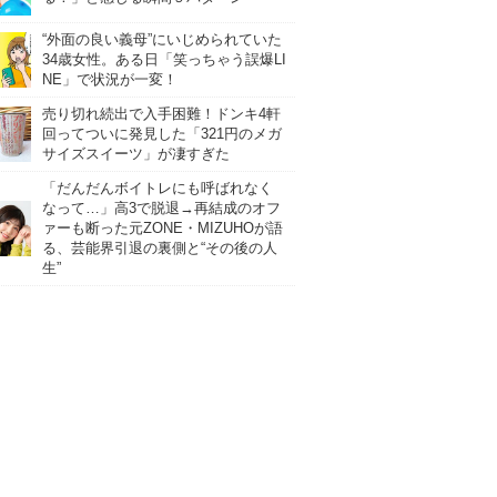
“外面の良い義母”にいじめられていた
34歳女性。ある日「笑っちゃう誤爆LI
NE」で状況が一変！
売り切れ続出で入手困難！ドンキ4軒
回ってついに発見した「321円のメガ
サイズスイーツ」が凄すぎた
「だんだんボイトレにも呼ばれなく
なって…」高3で脱退→再結成のオフ
ァーも断った元ZONE・MIZUHOが語
る、芸能界引退の裏側と“その後の人
生”