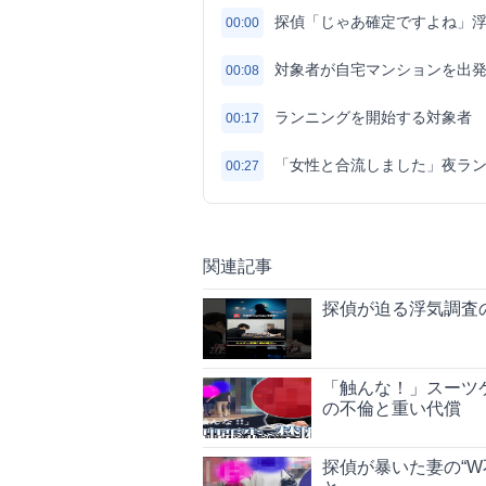
探偵「じゃあ確定ですよね」
00:00
対象者が自宅マンションを出
00:08
ランニングを開始する対象者
00:17
「女性と合流しました」夜ラ
00:27
関連記事
探偵が迫る浮気調査
「触んな！」スーツ
の不倫と重い代償
探偵が暴いた妻の“W