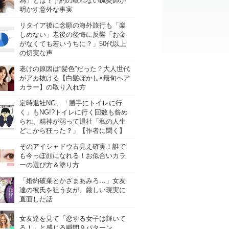
為」とは？予約の取れない鍼灸師が
明かす意外な事実
リタイア後に念願の海外旅行も「楽
しめない」老後の後悔に反響「お金
がなくても若いうちに？」50代以上
の切実な声
老けの原因は“髪色”だった？大人世代
がアカ抜ける【白髪ぼかし×最旬ヘア
カラー】の取り入れ方
定時退社NG、「勝手にトイレに行
く」もNG!?トイレに行く回数も咎め
られ、精神が弱って退社「私の人生
どこから狂った？」【作者に聞く】
そのアイシャドウ古見え確実！誰で
も今っぽ顔になれる！お似合いカラ
ーの選び方＆塗り方
「婚約破棄とかざまあみろ…」女友
達の彼氏を狙う女が、厳しい現実に
直面した話
女友達を見て「恋する女子は輝いて
る！」と感じる瞬間９パターン