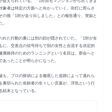
が捉えられている。「1対自宅マンションから出てきま
対象者は特定の方面へと向かっていく。街灯に照らさ
その後「1対が走り出しました」との報告通り、突如と
た。
われた行動の裏には別の顔が隠されていた。「1対が女
もに、交差点の信号待ちで別の女性と合流する決定的
健康維持のためのランニングという名目は、密会へと
であったことが明らかになった。
嘘も、プロの探偵による徹底した追跡によって逃れら
を裏切られた依頼者の生々しい言葉が、浮気という行
る結末となっている。