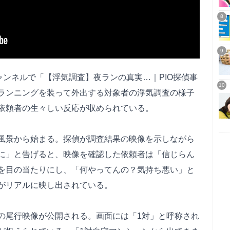
ャンネルで「【浮気調査】夜ランの真実…｜PIO探偵事
ランニングを装って外出する対象者の浮気調査の様子
依頼者の生々しい反応が収められている。
風景から始まる。探偵が調査結果の映像を示しながら
に」と告げると、映像を確認した依頼者は「信じらん
を目の当たりにし、「何やってんの？気持ち悪い」と
がリアルに映し出されている。
の尾行映像が公開される。画面には「1対」と呼称され