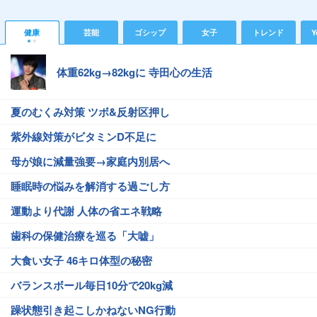
健康
芸能
ゴシップ
女子
トレンド
Y
体重62kg→82kgに 寺田心の生活
夏のむくみ対策 ツボ&反射区押し
紫外線対策がビタミンD不足に
母が娘に減量強要→家庭内別居へ
睡眠時の悩みを解消する過ごし方
運動より代謝 人体の省エネ戦略
歯科の保健治療を巡る「大嘘」
大食い女子 46キロ体型の秘密
バランスボール毎日10分で20kg減
躁状態引き起こしかねないNG行動