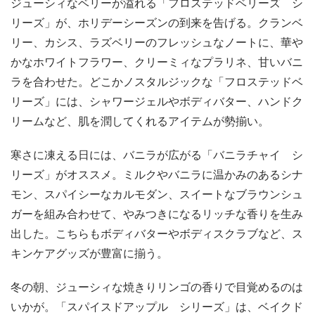
ジューシィなベリーが溢れる「フロステッドベリーズ シ
リーズ」が、ホリデーシーズンの到来を告げる。クランベ
リー、カシス、ラズベリーのフレッシュなノートに、華や
かなホワイトフラワー、クリーミィなプラリネ、甘いバニ
ラを合わせた。どこかノスタルジックな「フロステッドベ
リーズ」には、シャワージェルやボディバター、ハンドク
リームなど、肌を潤してくれるアイテムが勢揃い。
寒さに凍える日には、バニラが広がる「バニラチャイ シ
リーズ」がオススメ。ミルクやバニラに温かみのあるシナ
モン、スパイシーなカルモダン、スイートなブラウンシュ
ガーを組み合わせて、やみつきになるリッチな香りを生み
出した。こちらもボディバターやボディスクラブなど、ス
キンケアグッズが豊富に揃う。
冬の朝、ジューシィな焼きりリンゴの香りで目覚めるのは
いかが。「スパイスドアップル シリーズ」は、ベイクド