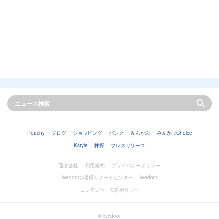
Peachy
ブログ
ショッピング
バンク
みんかぶ
みんかぶChoice
Kstyle
株探
プレスリリース
運営会社
利用規約
プライバシーポリシー
livedoorお客様サポートセンター
livedoor
コンテンツ・広告ポリシー
© livedoor