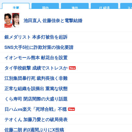
主要
国内
海外
IT 経済
ス
池田直人 佐藤佳奈と電撃結婚
銀メダリスト 本多灯被告を起訴
SNS大手5社に詐欺対策の強化要請
イオンモール熊本 献花台を設置
タイ学校銃撃 成績でストレスか
江別集団暴行死 裁判長強く非難
正常な組織を誤摘出 重篤な状態
くら寿司 閉店間際の大盛り話題
日ハムvs楽天「死球合戦」不穏
テオくん 加藤乃愛との破局発表
佐藤二朗 約3週間ぶりにX投稿