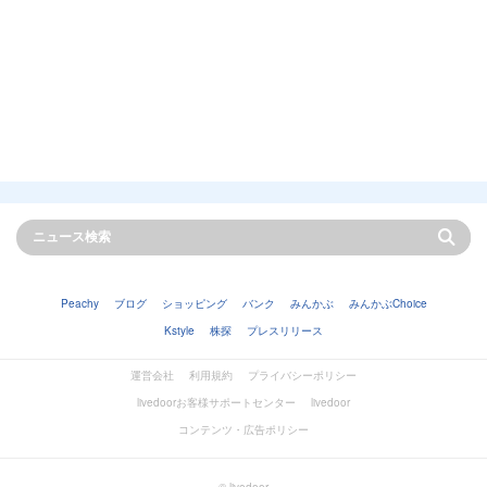
Peachy
ブログ
ショッピング
バンク
みんかぶ
みんかぶChoice
Kstyle
株探
プレスリリース
運営会社
利用規約
プライバシーポリシー
livedoorお客様サポートセンター
livedoor
コンテンツ・広告ポリシー
© livedoor