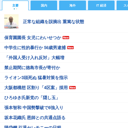
主要
国内
海外
IT 経済
ス
正常な組織を誤摘出 重篤な状態
保育園園長 女児にわいせつか
中学生に性的暴行か 56歳男逮捕
「外国人受け入れ反対」大幅増
禁止期間に徳島市長が寄付か
ライオン3頭死ぬ 猛暑対策を指示
大阪都構想 区割り「4区案」採用
ひろゆき氏新党の「隠し玉」
張本智和 中国勢撃破で8強入り
坂本花織氏 恩師との共通点語る
陽岱鋼 引退セレモニーの日程