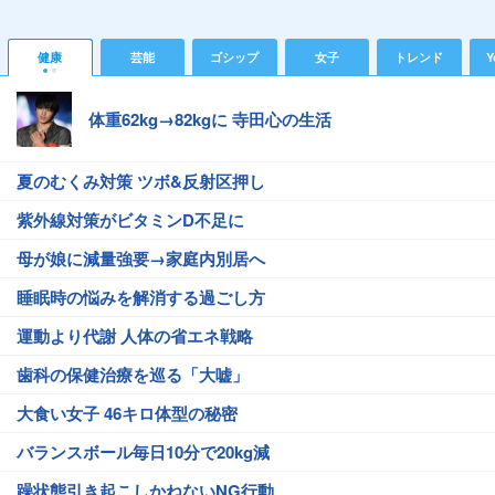
健康
芸能
ゴシップ
女子
トレンド
Y
体重62kg→82kgに 寺田心の生活
夏のむくみ対策 ツボ&反射区押し
紫外線対策がビタミンD不足に
母が娘に減量強要→家庭内別居へ
睡眠時の悩みを解消する過ごし方
運動より代謝 人体の省エネ戦略
歯科の保健治療を巡る「大嘘」
大食い女子 46キロ体型の秘密
バランスボール毎日10分で20kg減
躁状態引き起こしかねないNG行動