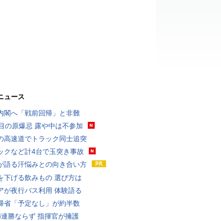
ニュース
内閣へ「戦前回帰」と非難
回目の原爆忌 露や中は不参加
の高速道でトラック同士追突
ックなど計4台で玉突き事故
が語る汗悩みとの向き合い方
を下げる飲みもの 選び方は
アが夜行バス利用 体験語る
帰省「予定なし」が約半数
8連勝ならず 指揮官が擁護