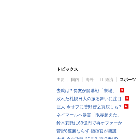
トピックス
主要
国内
海外
IT 経済
スポーツ
去就は? 長友が開幕戦「来場」
敗れた札幌日大の振る舞いに注目
巨人 今オフに菅野智之買戻しも?
ネイマールへ暴言「限界超えた」
鈴木彩艶に63億円で再オファーか
菅野8連勝ならず 指揮官が擁護
大谷 今永攻略 25号先頭打者HR