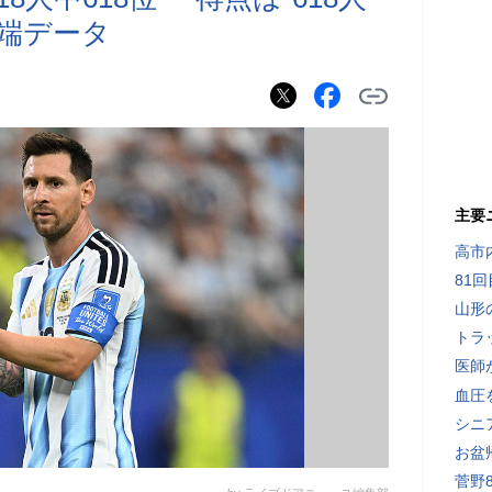
極端データ
主要
高市
81
山形
トラ
医師
血圧
シニ
お盆
菅野