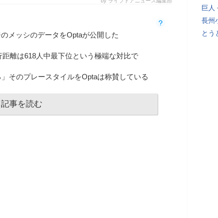
by ライブドアニュース編集部
巨人
長州
とう
のメッシのデータをOptaが公開した
行距離は618人中最下位という極端な対比で
」そのプレースタイルをOptaは称賛している
記事を読む