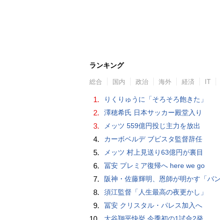
ランキング
総合
国内
政治
海外
経済
IT
1.
りくりゅうに「そろそろ飽きた」
2.
澤穂希氏 日本サッカー殿堂入り
3.
メッツ 559億円投じ主力を放出
4.
カーボベルデ ブビスタ監督辞任
5.
メッツ 村上見送り63億円が裏目
6.
冨安 プレミア復帰へ here we go
7.
阪神・佐藤輝明、恩師が明かす「バント拒否でホームラン」の“やんちゃ坊主
8.
須江監督「人生最高の夜更かし」
9.
冨安 クリスタル・パレス加入へ
10.
大谷翔平快挙 今季初の1試合2発