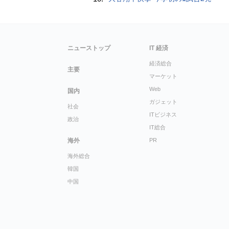
ニューストップ
IT 経済
経済総合
主要
マーケット
Web
国内
ガジェット
社会
ITビジネス
政治
IT総合
海外
PR
海外総合
韓国
中国