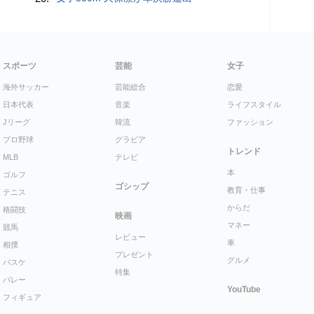
スポーツ
芸能
女子
海外サッカー
芸能総合
恋愛
日本代表
音楽
ライフスタイル
Jリーグ
韓流
ファッション
プロ野球
グラビア
トレンド
MLB
テレビ
本
ゴルフ
ゴシップ
教育・仕事
テニス
からだ
格闘技
映画
マネー
競馬
レビュー
車
相撲
プレゼント
グルメ
バスケ
特集
バレー
YouTube
フィギュア