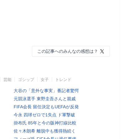
この記事へのみんなの感想は？
芸能
ゴシップ
女子
トレンド
大谷の「意外な事実」番記者驚愕
元競泳選手 東野圭吾さんと親戚
FIFA会長 留任決定もUEFAが反発
今永 四球ゼロで1失点 ド軍撃破
掛布氏 85年と今の阪神打線比較
佐々木朗希 離脱中も獲得熱続く
フィーゴ氏 FIFA会長に退任要求