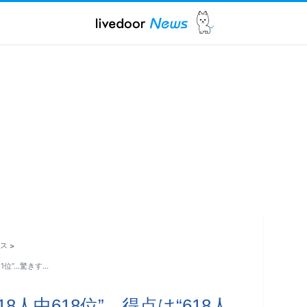
ス
>
中1位”…驚きす…
8人中618位” 得点は“618人