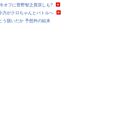
 今オフに菅野智之買戻しも?
小力がクロちゃんとバトルへ
とう脱いだか 予想外の結末