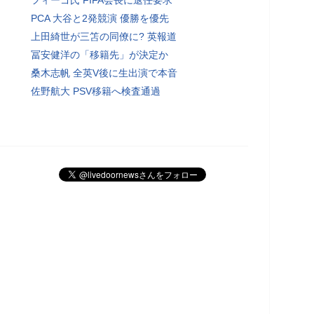
PCA 大谷と2発競演 優勝を優先
上田綺世が三笘の同僚に? 英報道
冨安健洋の「移籍先」が決定か
桑木志帆 全英V後に生出演で本音
佐野航大 PSV移籍へ検査通過