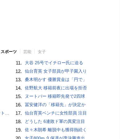
スポーツ
芸能
女子
11.
大谷 25号でイチロー氏に迫る
12.
仙台育英 女子部員が甲子園入り
13.
桑木明かす 優勝賞金は「円で」
14.
佐野航大 移籍前夜に出場を拒否
15.
ヌートバー 移籍即先発で2四球
16.
冨安健洋の「移籍先」が決定か
”時代
17.
仙台育英ベンチに女性部員 注目
18.
どうした 6連敗ド軍の異変注目
19.
佐々木朗希 離脱中も獲得熱続く
20.
女子800m 久保凛が準決勝進出