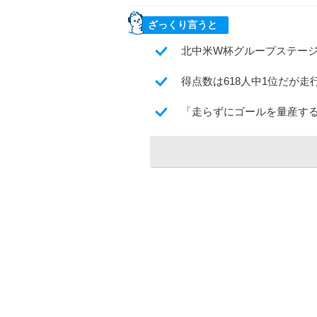
ざっくり言うと
北中米W杯グループステージ
得点数は618人中1位だが走
「走らずにゴールを量産する