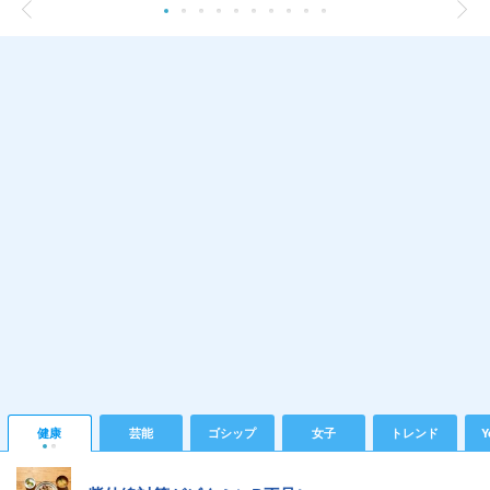
健康
芸能
ゴシップ
女子
トレンド
Y