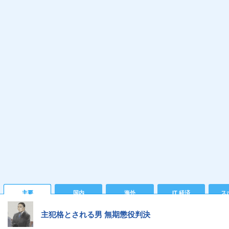
主要
国内
海外
IT 経済
ス
主犯格とされる男 無期懲役判決