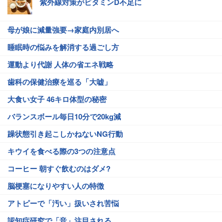
紫外線対策がビタミンD不足に
母が娘に減量強要→家庭内別居へ
睡眠時の悩みを解消する過ごし方
運動より代謝 人体の省エネ戦略
歯科の保健治療を巡る「大嘘」
大食い女子 46キロ体型の秘密
バランスボール毎日10分で20kg減
躁状態引き起こしかねないNG行動
キウイを食べる際の3つの注意点
コーヒー 朝すぐ飲むのはダメ?
脳梗塞になりやすい人の特徴
アトピーで「汚い」扱いされ苦悩
認知症研究で「音」注目される