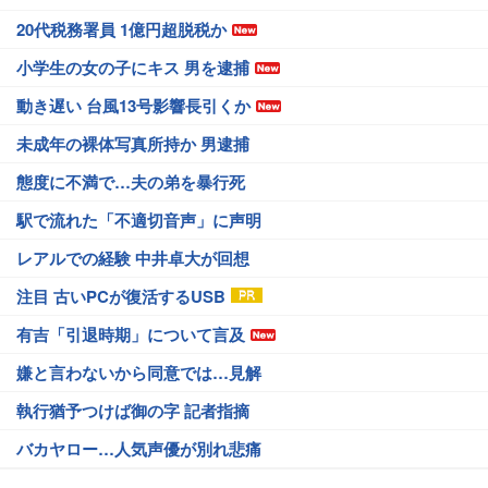
20代税務署員 1億円超脱税か
小学生の女の子にキス 男を逮捕
動き遅い 台風13号影響長引くか
未成年の裸体写真所持か 男逮捕
態度に不満で…夫の弟を暴行死
駅で流れた「不適切音声」に声明
レアルでの経験 中井卓大が回想
注目 古いPCが復活するUSB
有吉「引退時期」について言及
嫌と言わないから同意では…見解
執行猶予つけば御の字 記者指摘
バカヤロー…人気声優が別れ悲痛