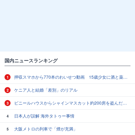
国内ニュースランキング
押収スマホから770本のわいせつ動画 15歳少女に酒と薬飲ませ性的暴行か 54歳男を再逮捕 「薬もありますよ」とSNSで誘い出し
1
ケニア人と結婚「差別」のリアル
2
ビニールハウスからシャインマスカット約200房を盗んだ疑い ネットで販売か 無職の男（42）逮捕 岡山県警
3
日本人が誤解 海外タトゥー事情
4
大阪メトロの列車で「煙が充満」
5