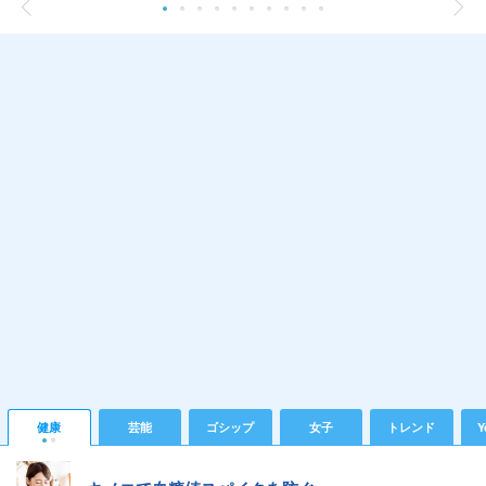
健康
芸能
ゴシップ
女子
トレンド
Y