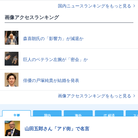
国内ニュースランキングをもっと見る
画像アクセスランキング
森喜朗氏の「影響力」が減退か
巨人のベテラン左腕が「密会」か
俳優の戸塚純貴が結婚を発表
画像アクセスランキングをもっと見る
主要
国内
海外
IT 経済
ス
山田五郎さん「アド街」で名言