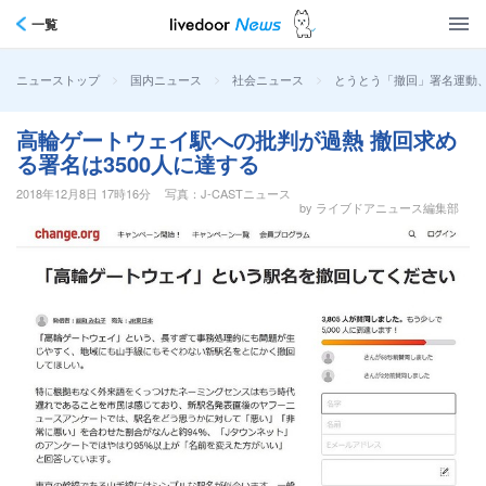
一覧
>
>
>
とうとう「撤回」署名運動、
ニューストップ
国内ニュース
社会ニュース
高輪ゲートウェイ駅への批判が過熱 撤回求め
る署名は3500人に達する
2018年12月8日 17時16分
写真：J-CASTニュース
by ライブドアニュース編集部