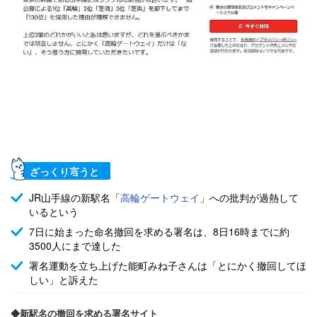
ざっくり言うと
JR山手線の新駅名「
高輪ゲートウェイ
」への批判が過熱して
いるという
7日に始まった命名撤回を求める署名は、8日16時までに約
3500人にまで達した
署名運動を立ち上げた能町みね子さんは「とにかく撤回してほ
しい」と訴えた
◆新駅名の撤回を求める署名サイト