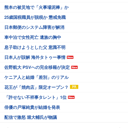
熊本の被災地で「火事場泥棒」か
25歳国税職員が脱税か 懲戒免職
日本郵便のシステム障害が解消
車中泊で女性死亡 遺族の胸中
息子助けようとした父 意識不明
日本人が誤解 海外タトゥー事情
佐野航大 PSVへの完全移籍が決定
ケニア人と結婚「差別」のリアル
花王が「焼肉店」限定オープン？
「許せない不祥事タレント」1位
俳優の戸塚純貴が結婚を発表
配信で激怒 堀大輔氏が物議