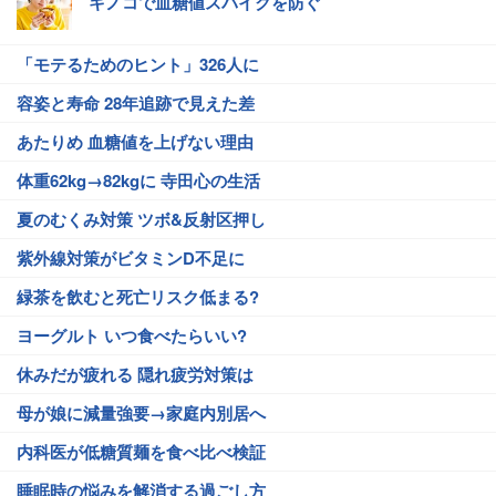
キノコで血糖値スパイクを防ぐ
「モテるためのヒント」326人に
容姿と寿命 28年追跡で見えた差
あたりめ 血糖値を上げない理由
体重62kg→82kgに 寺田心の生活
夏のむくみ対策 ツボ&反射区押し
紫外線対策がビタミンD不足に
緑茶を飲むと死亡リスク低まる?
ヨーグルト いつ食べたらいい?
休みだが疲れる 隠れ疲労対策は
母が娘に減量強要→家庭内別居へ
内科医が低糖質麺を食べ比べ検証
睡眠時の悩みを解消する過ごし方