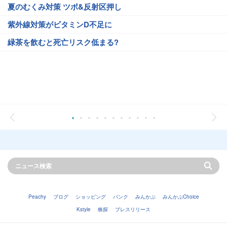
夏のむくみ対策 ツボ&反射区押し
紫外線対策がビタミンD不足に
緑茶を飲むと死亡リスク低まる?
Peachy
ブログ
ショッピング
バンク
みんかぶ
みんかぶChoice
Kstyle
株探
プレスリリース