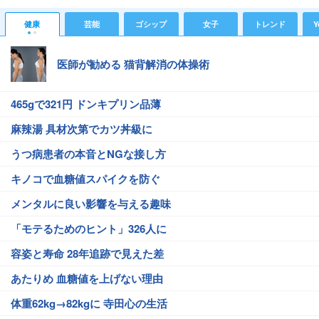
健康
芸能
ゴシップ
女子
トレンド
Y
医師が勧める 猫背解消の体操術
465gで321円 ドンキプリン品薄
麻辣湯 具材次第でカツ丼級に
うつ病患者の本音とNGな接し方
キノコで血糖値スパイクを防ぐ
メンタルに良い影響を与える趣味
「モテるためのヒント」326人に
容姿と寿命 28年追跡で見えた差
あたりめ 血糖値を上げない理由
体重62kg→82kgに 寺田心の生活