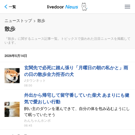
一覧
ニューストップ
>
散歩
散歩
『散歩』に関するニュース記事一覧。トピックスで扱われた注目ニュースを掲載して
います。
2026年5月14日
玄関先で必死に踏ん張り「月曜日の朝の私かと」雨
の日の散歩全力拒否の犬
Jタウンネット
08:00
外出から帰宅して留守番していた柴犬 あまりにも健
気で愛おしい行動
飼い主のダウンを運んできて、自分の体を包み込むようにし
て眠っていたそう
わんちゃんホンポ
06:45