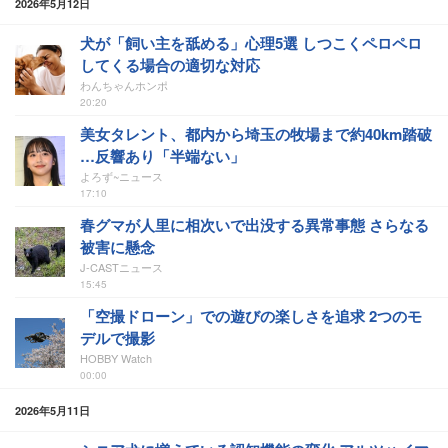
2026年5月12日
犬が「飼い主を舐める」心理5選 しつこくペロペロ
してくる場合の適切な対応
わんちゃんホンポ
20:20
美女タレント、都内から埼玉の牧場まで約40km踏破
…反響あり「半端ない」
よろず~ニュース
17:10
春グマが人里に相次いで出没する異常事態 さらなる
被害に懸念
J-CASTニュース
15:45
「空撮ドローン」での遊びの楽しさを追求 2つのモ
デルで撮影
HOBBY Watch
00:00
2026年5月11日