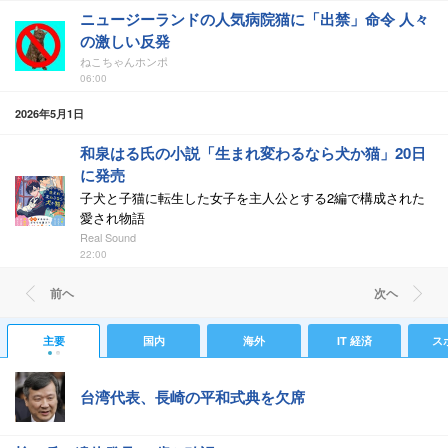
ニュージーランドの人気病院猫に「出禁」命令 人々
の激しい反発
ねこちゃんホンポ
06:00
2026年5月1日
和泉はる氏の小説「生まれ変わるなら犬か猫」20日
に発売
子犬と子猫に転生した女子を主人公とする2編で構成された
愛され物語
Real Sound
22:00
前ヘ
次ヘ
主要
国内
海外
IT 経済
ス
台湾代表、長崎の平和式典を欠席