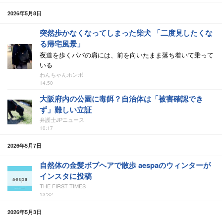
2026年5月8日
突然歩かなくなってしまった柴犬 「二度見したくな
る帰宅風景」
夜道を歩くパパの肩には、前を向いたまま落ち着いて乗って
いる
わんちゃんホンポ
14:50
大阪府内の公園に毒餌？自治体は「被害確認でき
ず」難しい立証
弁護士JPニュース
10:17
2026年5月7日
自然体の金髪ボブヘアで散歩 aespaのウィンターが
インスタに投稿
THE FIRST TIMES
13:32
2026年5月3日