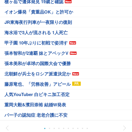
槍ヶ岳で遺体発見 19歳と確認
イオン爆発「貴重品OK」と許可か
JR東海夜行列車が一夜限りの復刻
海水浴で3人が流される 1人死亡
甲子園 10年ぶりに初戦で姿消す
張本智和が2連覇 妹とアベックV
張本美和が卓球の国際大会で優勝
北朝鮮が兵士をロシア派遣決定か
藤原竜也、「労務改善」アピール
人気YouTuber 白ビキニ加工否定
重岡大毅&濱田崇裕 結婚W発表
パー子の認知症 老老介護に不安