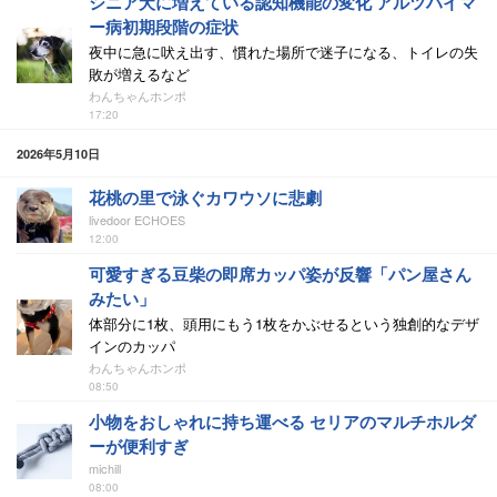
シニア犬に増えている認知機能の変化 アルツハイマ
ー病初期段階の症状
夜中に急に吠え出す、慣れた場所で迷子になる、トイレの失
敗が増えるなど
わんちゃんホンポ
17:20
2026年5月10日
花桃の里で泳ぐカワウソに悲劇
livedoor ECHOES
12:00
可愛すぎる豆柴の即席カッパ姿が反響「パン屋さん
みたい」
体部分に1枚、頭用にもう1枚をかぶせるという独創的なデザ
インのカッパ
わんちゃんホンポ
08:50
小物をおしゃれに持ち運べる セリアのマルチホルダ
ーが便利すぎ
michill
08:00