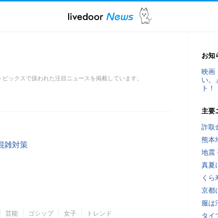
お知
映画
トピックスで扱われた注目ニュースを掲載しています。
い。
ト！
主要
詐取
熊本
混雑対策
地震
真夏
くら
京都
服は
芸能
ゴシップ
女子
トレンド
タイ