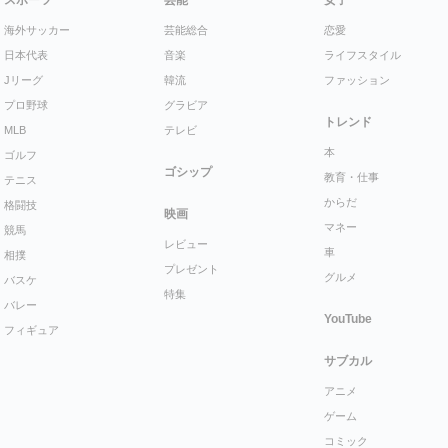
スポーツ
芸能
女子
海外サッカー
芸能総合
恋愛
日本代表
音楽
ライフスタイル
Jリーグ
韓流
ファッション
プロ野球
グラビア
トレンド
MLB
テレビ
本
ゴルフ
ゴシップ
教育・仕事
テニス
からだ
格闘技
映画
マネー
競馬
レビュー
車
相撲
プレゼント
グルメ
バスケ
特集
バレー
YouTube
フィギュア
サブカル
アニメ
ゲーム
コミック