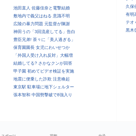
久保
池田直人 佐藤佳奈と電撃結婚
有明
敷地内で義父はねる 意識不明
テオ
広陵の暴力問題 元監督が陳謝
黒木
神田うの「3回流産してる」告白
豊臣兄弟! 茶々に「美人過ぎる」
保育園園長 女児にわいせつか
「外国人受け入れ反対」大幅増
結婚してる? さかなクンが回答
甲子園 初めてビデオ検証を実施
地震に便乗した詐欺 注意喚起
東京駅 駐車場に地下シェルター
張本智和 中国勢撃破で8強入り