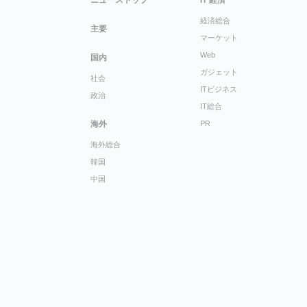
ニューストップ
IT 経済
経済総合
主要
マーケット
Web
国内
ガジェット
社会
ITビジネス
政治
IT総合
海外
PR
海外総合
韓国
中国