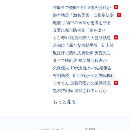
詐取金で競艇? 約1.3億円脱税か
熊本地震「激甚災害」に指定決定
地震 手術中の医師が患者を守る
真夏に完全防備姿「金を出せ」
くら寿司 閉店間際の大盛り話題
京都に「新たな移動手段」初上陸
服は汗で濡れ皮膚乾燥 男性死亡
タイで銃乱射 祖父母も殺害か
久保優太 10代女性との結婚報告
有明高校、9回2死から大逆転勝利
テオくん 加藤乃愛との破局発表
黒木啓司氏 逮捕されていたか
もっと見る