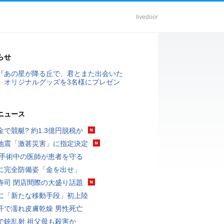
livedoor
らせ
『あの星が降る丘で、君とまた出会いた
』オリジナルグッズを3名様にプレゼン
ニュース
金で競艇? 約1.3億円脱税か
地震「激甚災害」に指定決定
 手術中の医師が患者を守る
に完全防備姿「金を出せ」
寿司 閉店間際の大盛り話題
に「新たな移動手段」初上陸
汗で濡れ皮膚乾燥 男性死亡
で銃乱射 祖父母も殺害か