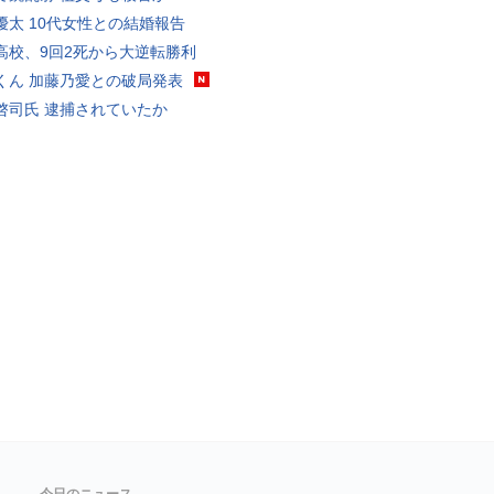
優太 10代女性との結婚報告
高校、9回2死から大逆転勝利
くん 加藤乃愛との破局発表
啓司氏 逮捕されていたか