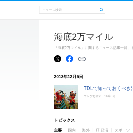
海底2万マイル
『海底2万マイル』に関するニュース記事一覧。
2013年12月5日
TDLで知っておくべき
ウレぴあ総研
16時0分
トピックス
主要
国内
海外
IT 経済
スポーツ