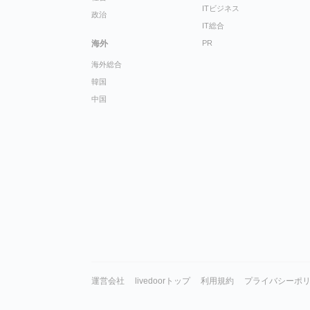
ITビジネス
政治
IT総合
海外
PR
海外総合
韓国
中国
運営会社
livedoorトップ
利用規約
プライバシーポ