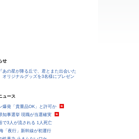
らせ
『あの星が降る丘で、君とまた出会いた
』オリジナルグッズを3名様にプレゼン
ニュース
ン爆発「貴重品OK」と許可か
県知事選挙 現職が当選確実
浴で3人が流される 1人死亡
東海「夜行」新幹線が初運行
の性暴力 止まらないワケ