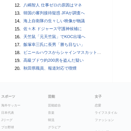
12.
八嶋智人 仕事ゼロの原因はマネ
13.
韓国の審判接待疑惑 JFAが調査へ
14.
海上自衛隊の生々しい映像が物議
15.
佐々木 ドジャース守護神候補に
16.
天竺鼠「元天竺鼠」でKOC出場へ
17.
飯塚幸三氏に長男「勝ち目ない」
18.
ビニールハウスからシャインマスカット約200房を盗んだ疑い ネットで販売か 無職の男（42）逮捕 岡山県警
19.
高級ブドウ約200房を盗んだ疑い
20.
秋田県職員、報道対応で喫煙
スポーツ
芸能
女子
海外サッカー
芸能総合
恋愛
日本代表
音楽
ライフスタイル
Jリーグ
韓流
ファッション
プロ野球
グラビア