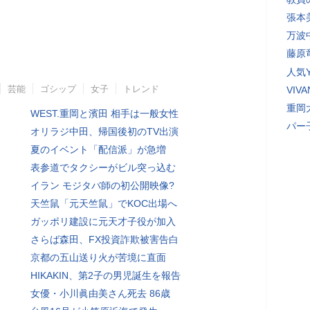
張本
万波
藤原
人気Y
芸能
ゴシップ
女子
トレンド
VI
重岡
WEST.重岡と濱田 相手は一般女性
パー
オリラジ中田、帰国後初のTV出演
夏のイベント「配信派」が急増
表参道でタクシーがビル突っ込む
イラン モジタバ師の初公開映像?
天竺鼠「元天竺鼠」でKOC出場へ
ガッポリ建設に元天才子役が加入
さらば森田、FX投資詐欺被害告白
京都の五山送り火が苦境に直面
HIKAKIN、第2子の男児誕生を報告
女優・小川眞由美さん死去 86歳