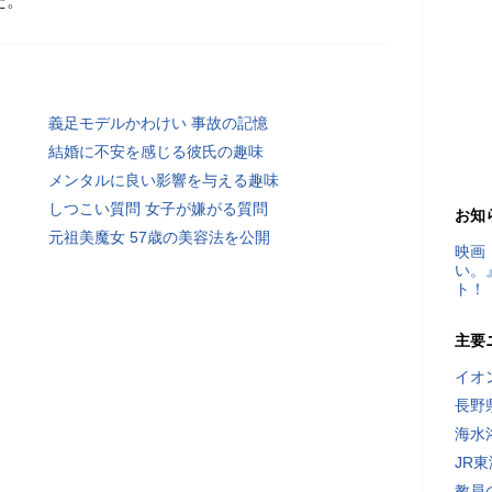
た。
義足モデルかわけい 事故の記憶
結婚に不安を感じる彼氏の趣味
メンタルに良い影響を与える趣味
しつこい質問 女子が嫌がる質問
お知
元祖美魔女 57歳の美容法を公開
映画
い。
ト！
主要
イオ
長野
海水
JR
教員