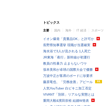
トピックス
主要
国内
海外
IT 経済
スポーツ
イオン爆発「貴重品OK」と許可か
長野県知事選挙 現職が当選確実
海水浴で3人が流される 1人死亡
JR東海「夜行」新幹線が初運行
教員の性暴力 止まらないワケ
張本美和が卓球の国際大会で優勝
万波中正が客席のボードに珍要求
藤原竜也、「労務改善」アピール
人気YouTuber 白ビキニ加工否定
VIVANT「別班」リアルな実態とは
重岡大毅&濱田崇裕 結婚W発表