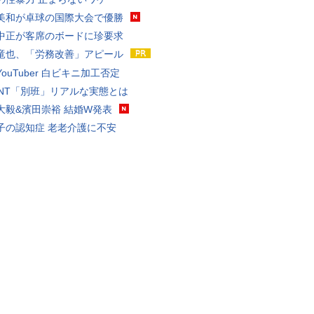
美和が卓球の国際大会で優勝
中正が客席のボードに珍要求
竜也、「労務改善」アピール
ouTuber 白ビキニ加工否定
VANT「別班」リアルな実態とは
大毅&濱田崇裕 結婚W発表
子の認知症 老老介護に不安