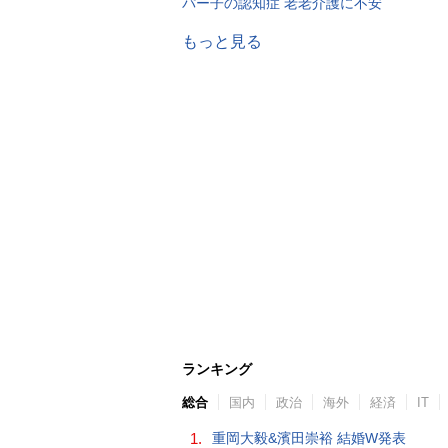
パー子の認知症 老老介護に不安
もっと見る
ランキング
総合
国内
政治
海外
経済
IT
1.
重岡大毅&濱田崇裕 結婚W発表