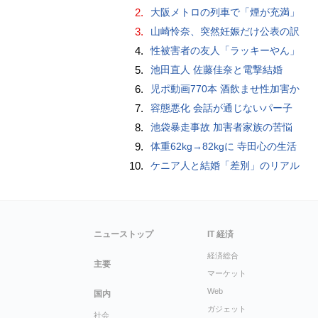
2.
大阪メトロの列車で「煙が充満」
3.
山崎怜奈、突然妊娠だけ公表の訳
4.
性被害者の友人「ラッキーやん」
5.
池田直人 佐藤佳奈と電撃結婚
6.
児ポ動画770本 酒飲ませ性加害か
7.
容態悪化 会話が通じないパー子
8.
池袋暴走事故 加害者家族の苦悩
9.
体重62kg→82kgに 寺田心の生活
10.
ケニア人と結婚「差別」のリアル
ニューストップ
IT 経済
経済総合
主要
マーケット
Web
国内
ガジェット
社会