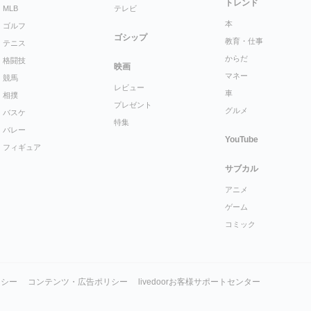
トレンド
MLB
テレビ
本
ゴルフ
ゴシップ
教育・仕事
テニス
からだ
格闘技
映画
マネー
競馬
レビュー
車
相撲
プレゼント
グルメ
バスケ
特集
バレー
YouTube
フィギュア
サブカル
アニメ
ゲーム
コミック
リシー
コンテンツ・広告ポリシー
livedoorお客様サポートセンター